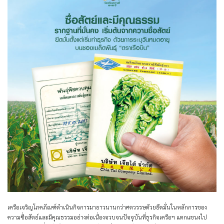
เครือเจริญโภคภัณฑ์ดำเนินกิจการมายาวนานกว่าศตวรรษด้วยยึดมั่นในหลักการของ
ความซื่อสัตย์และมีคุณธรรมอย่างต่อเนื่องจวบจนปัจจุบันที่ธุรกิจเครือฯ แตกแขนงไป