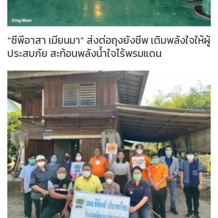
“ซีพีอาสา เมียนมา” ส่งต่อถุงยังชีพ เติมพลังใจให้ผู้
ประสบภัย สะท้อนพลังน้ำใจไร้พรมแดน