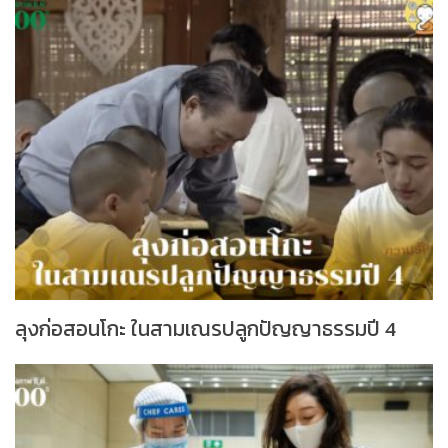
ลุงก่อสอนโกะ ในสามเณรปลูกปัญญาธรรมปี 4