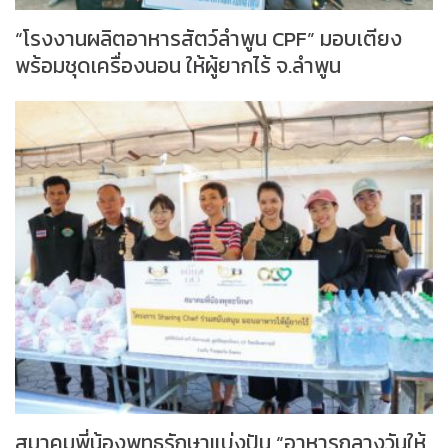
“โรงงานผลิตอาหารสัตว์ลำพูน CPF” มอบเตียง
พร้อมชุดเครื่องนอน ให้ผู้ยากไร้ จ.ลำพูน
สมาคมพี่น้องพุทธรักษาแบ่งปัน “อาหารกลางวันให้