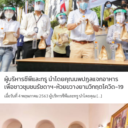
ผู้บริหารซีพีและทรู นำโดยคุณนพปฎลแจกอาหาร
เพื่อชาวชุมชนรัชดาฯ-ห้วยขวางยามวิกฤตโควิด-19
เมื่อวันที่ 4 พฤษภาคม 2563 ผู้บริหารซีพีและทรู นำโดยคุณ […]