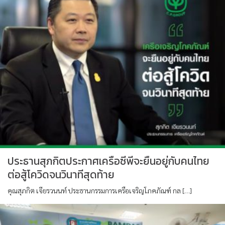
ประธานสุภกิตประกาศเครือซีพีจะยืนอยู่กับคนไทย
ต่อสู้โควิดจนวินาทีสุดท้าย
คุณสุภกิต เจียรวนนท์ ประธานกรรมการเครือเจริญโภคภัณฑ์ กล […]