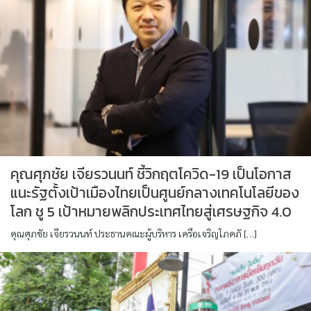
คุณศุภชัย เจียรวนนท์ ชี้วิกฤตโควิด-19 เป็นโอกาส
แนะรัฐตั้งเป้าเมืองไทยเป็นศูนย์กลางเทคโนโลยีของ
โลก ชู 5 เป้าหมายพลิกประเทศไทยสู่เศรษฐกิจ 4.0
คุณศุภชัย เจียรวนนท์ ประธานคณะผู้บริหาร เครือเจริญโภคภั […]