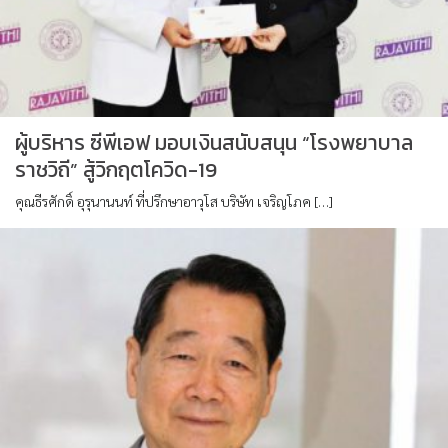
ผู้บริหาร ซีพีเอฟ มอบเงินสนับสนุน “โรงพยาบาล
ราชวิถี” สู้วิกฤตโควิด-19
คุณธีรศักดิ์ อุรุนานนท์ ที่ปรึกษาอาวุโส บริษัท เจริญโภค […]