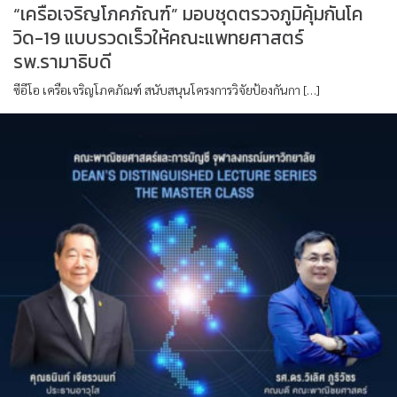
“เครือเจริญโภคภัณฑ์” มอบชุดตรวจภูมิคุ้มกันโค
วิด-19 แบบรวดเร็วให้คณะแพทยศาสตร์
รพ.รามาธิบดี
ซีอีโอ เครือเจริญโภคภัณฑ์ สนับสนุนโครงการวิจัยป้องกันกา […]