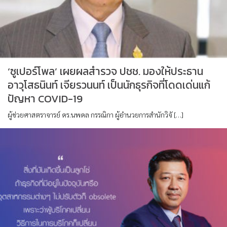
‘ซูเปอร์โพล’ เผยผลสำรวจ ปชช. มองให้ประธาน
อาวุโสธนินท์ เจียรวนนท์ เป็นนักธุรกิจที่โดดเด่นแก้
ปัญหา COVID-19
ผู้ช่วยศาสตราจารย์ ดร.นพดล กรรณิกา ผู้อำนวยการสำนักวิจั […]