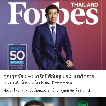
คุณศุภชัย CEO เครือซีพีกับมุมมอง แนวคิดการ
ทรานฟอร์มรองรับ New Economy
ฟอร์บส ไทยแลนด์ฉบับเดือนเมษายน ขึ้นปก คุณศุภชัย เจียรวน […]