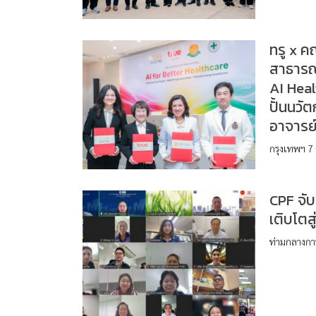
ทรู x ค
สาธารณ
AI Heal
ปั้นนวั
อาจารย
กรุงเทพฯ 7 
CPF จับ
เติบโตส
ท่ามกลางก