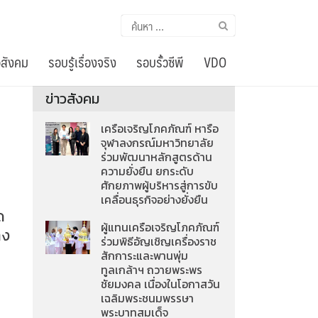
ค้นหา
สำหรับ:
อสังคม
รอบรู้เรื่องจริง
รอบรั้วซีพี
VDO
ข่าวสังคม
เครือเจริญโภคภัณฑ์ หารือ
จุฬาลงกรณ์มหาวิทยาลัย
ร่วมพัฒนาหลักสูตรด้าน
ความยั่งยืน ยกระดับ
ศักยภาพผู้บริหารสู่การขับ
เคลื่อนธุรกิจอย่างยั่งยืน
ด
ผู้แทนเครือเจริญโภคภัณฑ์
าง
ร่วมพิธีอัญเชิญเครื่องราช
สักการะและพานพุ่ม
ทูลเกล้าฯ ถวายพระพร
ชัยมงคล เนื่องในโอกาสวัน
เฉลิมพระชนมพรรษา
พระบาทสมเด็จ