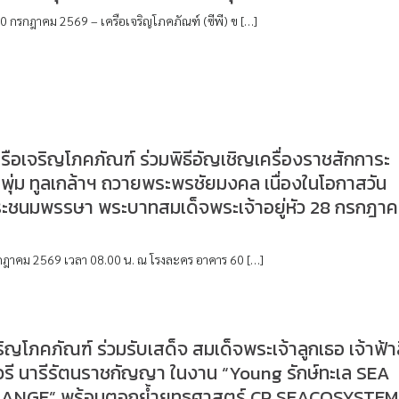
30 กรกฎาคม 2569 – เครือเจริญโภคภัณฑ์ (ซีพี) ข […]
ครือเจริญโภคภัณฑ์ ร่วมพิธีอัญเชิญเครื่องราชสักการะ
ุ่ม ทูลเกล้าฯ ถวายพระพรชัยมงคล เนื่องในโอกาสวัน
ระชนมพรรษา พระบาทสมเด็จพระเจ้าอยู่หัว 28 กรกฎา
กรกฎาคม 2569 เวลา 08.00 น. ณ โรงละคร อาคาร 60 […]
ริญโภคภัณฑ์ ร่วมรับเสด็จ สมเด็จพระเจ้าลูกเธอ เจ้าฟ้า
วรี นารีรัตนราชกัญญา ในงาน “Young รักษ์ทะเล SEA
ANGE” พร้อมตอกย้ำยุทธศาสตร์ CP SEACOSYSTEM