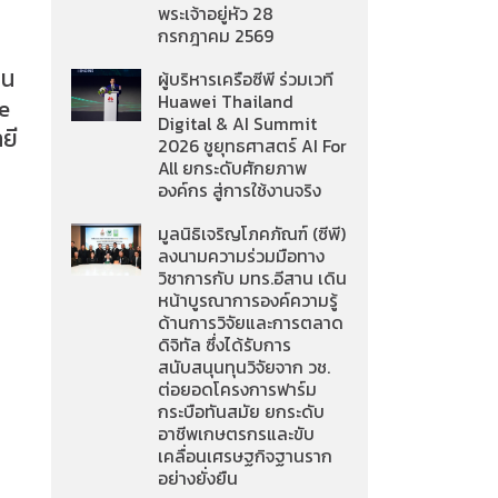
พระเจ้าอยู่หัว 28
กรกฎาคม 2569
อน
ผู้บริหารเครือซีพี ร่วมเวที
Huawei Thailand
e
Digital & AI Summit
ยี
2026 ชูยุทธศาสตร์ AI For
All ยกระดับศักยภาพ
องค์กร สู่การใช้งานจริง
มูลนิธิเจริญโภคภัณฑ์ (ซีพี)
ลงนามความร่วมมือทาง
วิชาการกับ มทร.อีสาน เดิน
หน้าบูรณาการองค์ความรู้
ด้านการวิจัยและการตลาด
ดิจิทัล ซึ่งได้รับการ
สนับสนุนทุนวิจัยจาก วช.
ต่อยอดโครงการฟาร์ม
กระบือทันสมัย ยกระดับ
อาชีพเกษตรกรและขับ
เคลื่อนเศรษฐกิจฐานราก
อย่างยั่งยืน