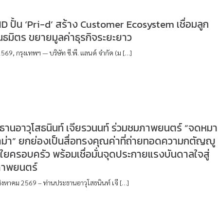
 ปั้น ‘Pri-d’ สร้าง Customer Ecosystem เชื่อมลูก
นธมิตร ขยายมูลค่าธุรกิจระยะยาว
569, กรุงเทพฯ — บริษัท ซี.พี. แลนด์ จำกัด (ม […]
ธานอาวุโสธนินท์ เจียรวนนท์ ร่วมชมภาพยนตร์ “จดหม
าม่า” ยกย่องเป็นสื่อทรงคุณค่าที่ถ่ายทอดความกตัญญู
ยครอบครัว พร้อมเชื่อมั่นจุดประกายแรงบันดาลใจสู่
ภาพยนตร์
 4 สิงหาคม 2569 – ท่านประธานอาวุโสธนินท์ เจี […]