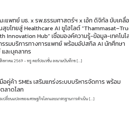
ณะแพทย์ มธ. x รพ.ธรรมศาสตร์ฯ x เอ้ก ดิจิทัล ขับเคลื่
สุขไทยสู่ Healthcare AI ชูไฮไลต์ “Thammasat–Tru
th Innovation Hub” เชื่อมองค์ความรู้-ข้อมูล-เทคโนโล
ตกรรมบริการทางการแพทย์ พร้อมอัปสกิล AI นักศึกษา
์ และบุคลากร
สิงหาคม 2569 – ทรู คอร์ปอเรชั่น ลงนามบันทึกข […]
มือคู่ค้า SMEs เสริมแกร่งระบบบริหารจัดการ พร้อม
ู่ตลาดโลก
ารเปลี่ยนแปลงของเศรษฐกิจโลกและมาตรฐานการดำเนิน […]