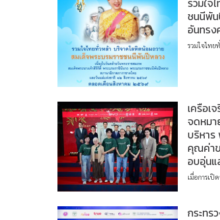
รวมใจไ
ชนนีพั
อันทรง
รวมใจไทยทั
เครือเ
จดหมายร
บริหาร 
คุณค่า
อบอุ่นแ
เมื่อการเป
กระทรวง