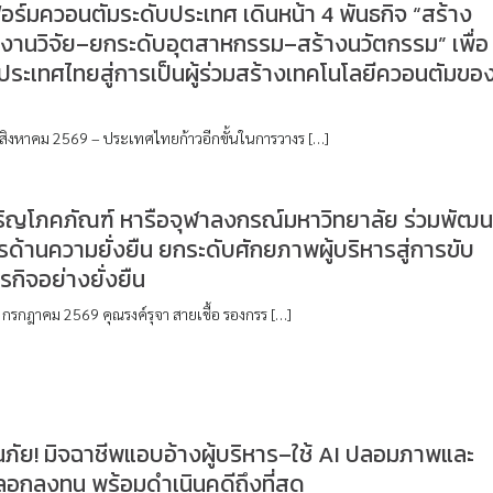
์มควอนตัมระดับประเทศ เดินหน้า 4 พันธกิจ “สร้าง
งงานวิจัย–ยกระดับอุตสาหกรรม–สร้างนวัตกรรม” เพื่อ
ประเทศไทยสู่การเป็นผู้ร่วมสร้างเทคโนโลยีควอนตัมขอ
 สิงหาคม 2569 – ประเทศไทยก้าวอีกขั้นในการวางร […]
จริญโภคภัณฑ์ หารือจุฬาลงกรณ์มหาวิทยาลัย ร่วมพัฒ
รด้านความยั่งยืน ยกระดับศักยภาพผู้บริหารสู่การขับ
ุรกิจอย่างยั่งยืน
 31 กรกฎาคม 2569 คุณรงค์รุจา สายเชื้อ รองกรร […]
อนภัย! มิจฉาชีพแอบอ้างผู้บริหาร–ใช้ AI ปลอมภาพและ
หลอกลงทุน พร้อมดำเนินคดีถึงที่สุด