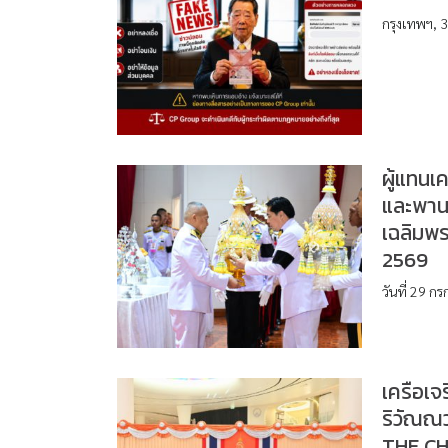
กรุงเทพฯ, 
ผู้แทนเ
และพานพ
เฉลิมพ
2569
วันที่ 29 
เครือเจ
ริวัณณ
THE CH