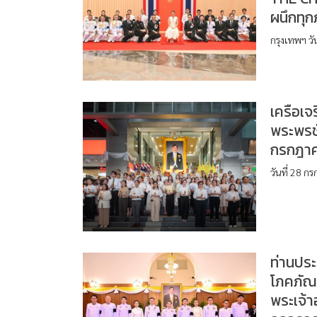
ผนึกทุก
กรุงเทพฯ วั
เครือเจ
พระพรช
กรกฎา
วันที่ 28 
ท่านประ
โภคภัณ
พระเจ้า