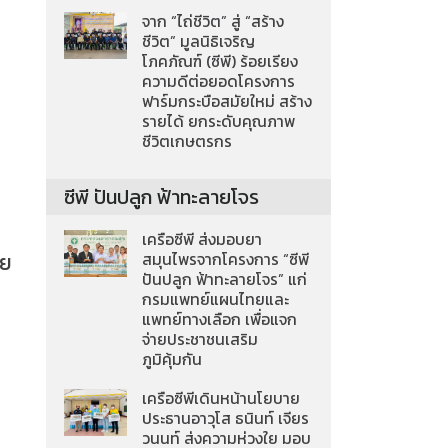
จาก “ไถ่ชีวิต” สู่ “สร้าง
ชีวิต” มูลนิธิเจริญ
โภคภัณฑ์ (ซีพี) ร้อยเรียง
ความดีต่อยอดโครงการ
ฟาร์มกระบือสมัยใหม่ สร้าง
รายได้ ยกระดับคุณภาพ
ชีวิตเกษตรกร
ซีพี ปันปลูก ฟ้าทะลายโจร
เครือซีพี ส่งมอบยา
าย
สมุนไพรจากโครงการ “ซีพี
ปันปลูก ฟ้าทะลายโจร” แก่
กรมแพทย์แผนไทยและ
แพทย์ทางเลือก เพื่อแจก
จ่ายประชาชนเสริม
ภูมิคุ้มกัน
เครือซีพีเดินหน้านโยบาย
ประธานอาวุโส ธนินท์ เจียร
วนนท์ ส่งความห่วงใย มอบ