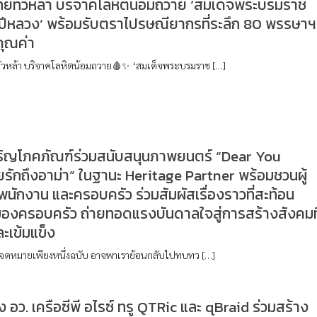
ทยทั่วหล้า บริจาคโลหิตน้อมถวาย ‘สมเด็จพระบรมราช
นปีหลวง’ พร้อมรับตราไปรษณียากรที่ระลึก 80 พรรษาฯ
คุณค่า
่วหล้า บริจาคโลหิตน้อมถวาย🩸✨ ‘สมเด็จพระบรมราช […]
จริญโภคภัณฑ์ร่วมสนับสนุนภาพยนตร์ “Dear You
ักถึงอาม่า” ในฐานะ Heritage Partner พร้อมชวนผู้
พนักงาน และครอบครัว ร่วมสัมผัสเรื่องราวที่สะท้อน
ของครอบครัว ถ่ายทอดแรงบันดาลใจสู่การสร้างสังคมที
ละเข้มแข็ง
ิดจดหมายเพียงหนึ่งฉบับ อาจพาเราย้อนกลับไปทบทว […]
 อว. เครือซีพี อไรซ์ ทรู QTRic และ qBraid ร่วมสร้าง