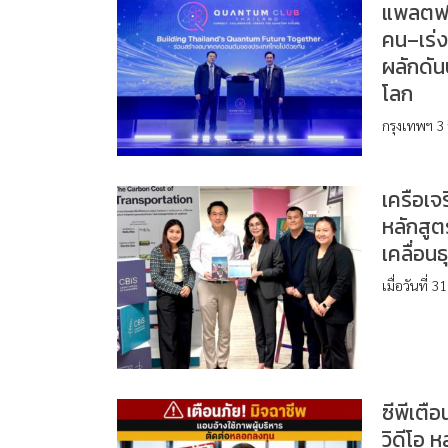
แพลตฟอร
คน–เร่
ผลักดัน
โลก
กรุงเทพฯ 3
เครือเ
หลักสูต
เคลื่อนธ
เมื่อวันที่
ซีพีเตื
วิดีโอ 