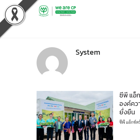
Skip
to
content
System
ซีพี แอ
องค์ควา
ยั่งยืน
ซีพี แอ็กซ์