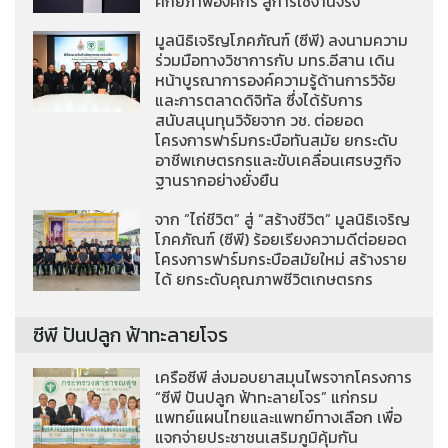
ศักยภาพองค์กร สู่การใช้งานจริง
มูลนิธิเจริญโภคภัณฑ์ (ซีพี) ลงนามความ
ร่วมมือทางวิชาการกับ มทร.อีสาน เดิน
หน้าบูรณาการองค์ความรู้ด้านการวิจัย
และการตลาดดิจิทัล ซึ่งได้รับการ
สนับสนุนทุนวิจัยจาก วช. ต่อยอด
โครงการฟาร์มกระบือทันสมัย ยกระดับ
อาชีพเกษตรกรและขับเคลื่อนเศรษฐกิจ
ฐานรากอย่างยั่งยืน
จาก “ไถ่ชีวิต” สู่ “สร้างชีวิต” มูลนิธิเจริญ
โภคภัณฑ์ (ซีพี) ร้อยเรียงความดีต่อยอด
โครงการฟาร์มกระบือสมัยใหม่ สร้างราย
ได้ ยกระดับคุณภาพชีวิตเกษตรกร
ซีพี ปันปลูก ฟ้าทะลายโจร
เครือซีพี ส่งมอบยาสมุนไพรจากโครงการ
“ซีพี ปันปลูก ฟ้าทะลายโจร” แก่กรม
แพทย์แผนไทยและแพทย์ทางเลือก เพื่อ
แจกจ่ายประชาชนเสริมภูมิคุ้มกัน