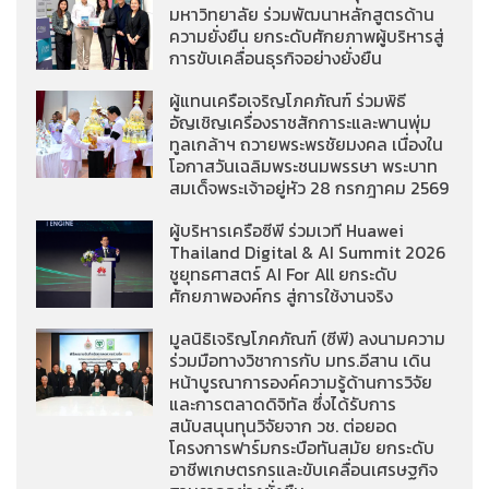
มหาวิทยาลัย ร่วมพัฒนาหลักสูตรด้าน
ความยั่งยืน ยกระดับศักยภาพผู้บริหารสู่
การขับเคลื่อนธุรกิจอย่างยั่งยืน
ผู้แทนเครือเจริญโภคภัณฑ์ ร่วมพิธี
อัญเชิญเครื่องราชสักการะและพานพุ่ม
ทูลเกล้าฯ ถวายพระพรชัยมงคล เนื่องใน
โอกาสวันเฉลิมพระชนมพรรษา พระบาท
สมเด็จพระเจ้าอยู่หัว 28 กรกฎาคม 2569
ผู้บริหารเครือซีพี ร่วมเวที Huawei
Thailand Digital & AI Summit 2026
ชูยุทธศาสตร์ AI For All ยกระดับ
ศักยภาพองค์กร สู่การใช้งานจริง
มูลนิธิเจริญโภคภัณฑ์ (ซีพี) ลงนามความ
ร่วมมือทางวิชาการกับ มทร.อีสาน เดิน
หน้าบูรณาการองค์ความรู้ด้านการวิจัย
และการตลาดดิจิทัล ซึ่งได้รับการ
สนับสนุนทุนวิจัยจาก วช. ต่อยอด
โครงการฟาร์มกระบือทันสมัย ยกระดับ
อาชีพเกษตรกรและขับเคลื่อนเศรษฐกิจ