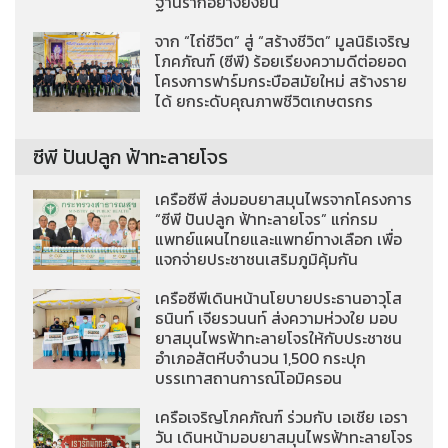
ฐานรากอย่างยั่งยืน
จาก “ไถ่ชีวิต” สู่ “สร้างชีวิต” มูลนิธิเจริญ
โภคภัณฑ์ (ซีพี) ร้อยเรียงความดีต่อยอด
โครงการฟาร์มกระบือสมัยใหม่ สร้างราย
ได้ ยกระดับคุณภาพชีวิตเกษตรกร
ซีพี ปันปลูก ฟ้าทะลายโจร
เครือซีพี ส่งมอบยาสมุนไพรจากโครงการ
“ซีพี ปันปลูก ฟ้าทะลายโจร” แก่กรม
แพทย์แผนไทยและแพทย์ทางเลือก เพื่อ
แจกจ่ายประชาชนเสริมภูมิคุ้มกัน
เครือซีพีเดินหน้านโยบายประธานอาวุโส
ธนินท์ เจียรวนนท์ ส่งความห่วงใย มอบ
ยาสมุนไพรฟ้าทะลายโจรให้กับประชาชน
อำเภอสัตหีบจำนวน 1,500 กระปุก
บรรเทาสถานการณ์โอมิครอน
เครือเจริญโภคภัณฑ์ ร่วมกับ เอเชีย เอรา
วัน เดินหน้ามอบยาสมุนไพรฟ้าทะลายโจร