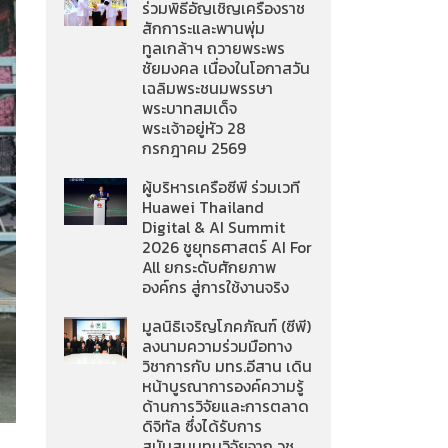
ร่วมพิธีอัญเชิญเครื่องราช
สักการะและพานพุ่ม
ทูลเกล้าฯ ถวายพระพร
ชัยมงคล เนื่องในโอกาสวัน
เฉลิมพระชนมพรรษา
พระบาทสมเด็จ
พระเจ้าอยู่หัว 28
กรกฎาคม 2569
ผู้บริหารเครือซีพี ร่วมเวที
Huawei Thailand
Digital & AI Summit
2026 ชูยุทธศาสตร์ AI For
All ยกระดับศักยภาพ
องค์กร สู่การใช้งานจริง
มูลนิธิเจริญโภคภัณฑ์ (ซีพี)
ลงนามความร่วมมือทาง
วิชาการกับ มทร.อีสาน เดิน
หน้าบูรณาการองค์ความรู้
ด้านการวิจัยและการตลาด
ดิจิทัล ซึ่งได้รับการ
สนับสนุนทุนวิจัยจาก วช.