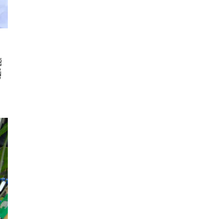
ล
ู
่