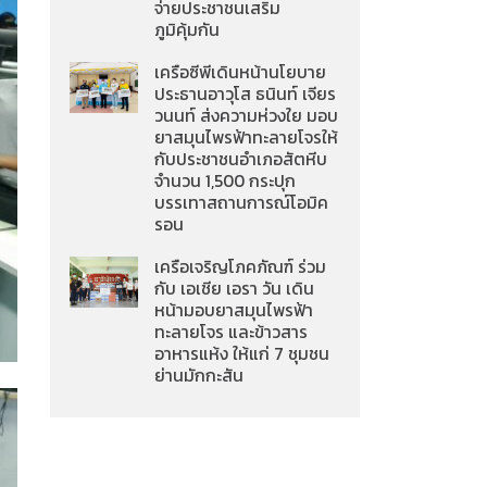
จ่ายประชาชนเสริม
ภูมิคุ้มกัน
เครือซีพีเดินหน้านโยบาย
ประธานอาวุโส ธนินท์ เจียร
วนนท์ ส่งความห่วงใย มอบ
ยาสมุนไพรฟ้าทะลายโจรให้
กับประชาชนอำเภอสัตหีบ
จำนวน 1,500 กระปุก
บรรเทาสถานการณ์โอมิค
รอน
เครือเจริญโภคภัณฑ์ ร่วม
กับ เอเชีย เอรา วัน เดิน
หน้ามอบยาสมุนไพรฟ้า
ทะลายโจร และข้าวสาร
อาหารแห้ง ให้แก่ 7 ชุมชน
ย่านมักกะสัน