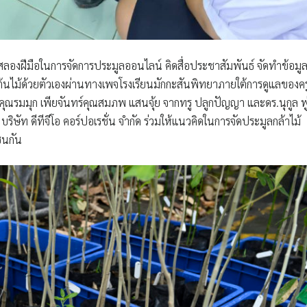
สลองฝีมือในการจัดการประมูลออนไลน์ คิดสื่อประชาสัมพันธ์ จัดทำข้อมู
ูลต้นไม้ด้วยตัวเองผ่านทางเพจโรงเรียนมักกะสันพิทยาภายใต้การดูแลของคร
ุณรมมุก เพียจันทร์คุณสมภพ แสนจุ้ย จากทรู ปลูกปัญญา และดร.นุกูล พู
ษัท ดีทีจีโอ คอร์ปอเรชั่น จำกัด ร่วมให้แนวคิดในการจัดประมูลกล้าไม้
่นกัน