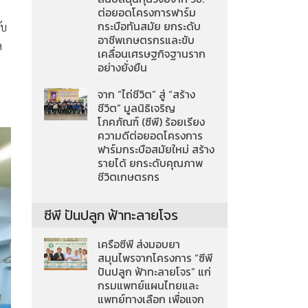
ต่อยอดโครงการฟาร์ม
กระบือทันสมัย ยกระดับ
ับ
อาชีพเกษตรกรและขับ
ล
เคลื่อนเศรษฐกิจฐานราก
อย่างยั่งยืน
จาก “ไถ่ชีวิต” สู่ “สร้าง
ชีวิต” มูลนิธิเจริญ
โภคภัณฑ์ (ซีพี) ร้อยเรียง
ความดีต่อยอดโครงการ
ฟาร์มกระบือสมัยใหม่ สร้าง
รายได้ ยกระดับคุณภาพ
ชีวิตเกษตรกร
ซีพี ปันปลูก ฟ้าทะลายโจร
เครือซีพี ส่งมอบยา
สมุนไพรจากโครงการ “ซีพี
ปันปลูก ฟ้าทะลายโจร” แก่
กรมแพทย์แผนไทยและ
แพทย์ทางเลือก เพื่อแจก