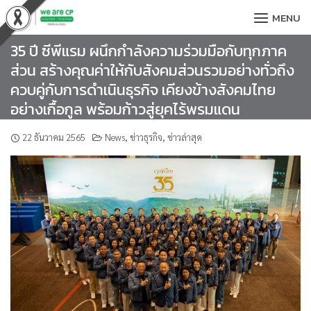
Skip
MENU
to
content
35 ปี ซีพีแรม ผนึกกำลังความร่วมมือกับทุกภาค
ส่วน สร้างคุณค่าให้กับสังคมส่วนรวมอย่างทั่วถึง
ควบคู่กับการดำเนินธุรกิจ เคียงข้างสังคมไทย
อย่างเกื้อกูล พร้อมก้าวสู่ยุคไร้พรมแดน
22 ธันวาคม 2565
News
,
ข่าวธุรกิจ
,
ข่าวล่าสุด