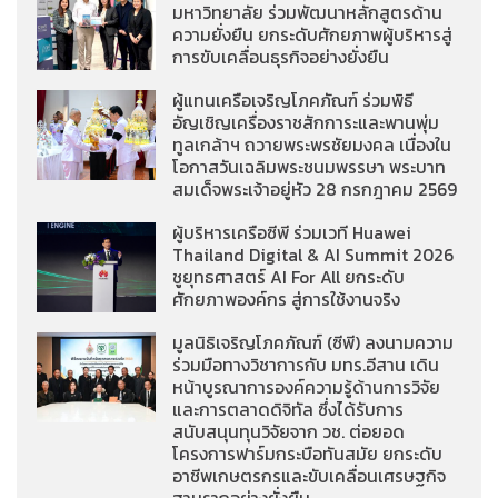
มหาวิทยาลัย ร่วมพัฒนาหลักสูตรด้าน
ความยั่งยืน ยกระดับศักยภาพผู้บริหารสู่
การขับเคลื่อนธุรกิจอย่างยั่งยืน
ผู้แทนเครือเจริญโภคภัณฑ์ ร่วมพิธี
อัญเชิญเครื่องราชสักการะและพานพุ่ม
ทูลเกล้าฯ ถวายพระพรชัยมงคล เนื่องใน
โอกาสวันเฉลิมพระชนมพรรษา พระบาท
สมเด็จพระเจ้าอยู่หัว 28 กรกฎาคม 2569
ผู้บริหารเครือซีพี ร่วมเวที Huawei
Thailand Digital & AI Summit 2026
ชูยุทธศาสตร์ AI For All ยกระดับ
ศักยภาพองค์กร สู่การใช้งานจริง
มูลนิธิเจริญโภคภัณฑ์ (ซีพี) ลงนามความ
ร่วมมือทางวิชาการกับ มทร.อีสาน เดิน
หน้าบูรณาการองค์ความรู้ด้านการวิจัย
และการตลาดดิจิทัล ซึ่งได้รับการ
สนับสนุนทุนวิจัยจาก วช. ต่อยอด
โครงการฟาร์มกระบือทันสมัย ยกระดับ
อาชีพเกษตรกรและขับเคลื่อนเศรษฐกิจ