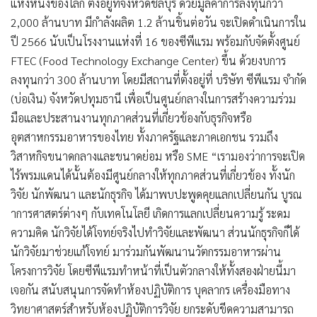
แห่งหนึ่งของโลก ตั้งอยู่ที่จังหวัดชลบุรี ด้วยมูลค่าการลงทุนกว่า
2,000 ล้านบาท
มีกำลังผลิต 1.2 ล้านชิ้นต่อวัน จะเปิดดำเนินการใน
ปี 2566 นับเป็นโรงงานแห่งที่ 16 ของซีพีแรม
พร้อมกับจัดตั้งศูนย์
FTEC (Food Technology Exchange Center) ขึ้น ด้วยงบการ
ลงทุนกว่า 300 ล้านบาท โดยมีสถานที่ตั้งอยู่ที่ บริษัท ซีพีแรม จำกัด
(บ่อเงิน) จังหวัดปทุมธานี เพื่อเป็นศูนย์กลางในการสร้างความร่วม
มือและประสานงานทุกภาคส่วนที่เกี่ยวข้องกับธุรกิจหรือ
อุตสาหกรรมอาหารของไทย ทั้งภาครัฐและภาคเอกชน รวมถึง
วิสาหกิจขนาดกลางและขนาดย่อม
หรือ SME “เรามองว่าการจะเปิด
ไร้พรมแดนได้นั้นต้องมีศูนย์กลางให้ทุกภาคส่วนที่เกี่ยวข้อง ทั้งนัก
วิจัย นักพัฒนา และนักธุรกิจ ได้มาพบปะพูดคุยแลกเปลี่ยนกัน บูรณ
าการศาสตร์ต่างๆ กับเทคโนโลยี เกิดการแลกเปลี่ยนความรู้ ระดม
ความคิด นักวิจัยได้โจทย์จริงไปทำวิจัยและพัฒนา ส่วนนักธุรกิจก็ได้
นักวิจัยมาช่วยแก้โจทย์ มาร่วมกันพัฒนานวัตกรรมอาหารผ่าน
โครงการวิจัย โดยซีพีแรมทำหน้าที่เป็นตัวกลางให้ทั้งสองฝ่ายนี้มา
เจอกัน สนับสนุนการจัดทำห้องปฏิบัติการ บุคลากร เครื่องมือทาง
วิทยาศาสตร์สำหรับห้องปฏิบัติการวิจัย ยกระดับขีดความสามารถ