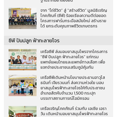
ฐานรากอย่างยั่งยืน
จาก “ไถ่ชีวิต” สู่ “สร้างชีวิต” มูลนิธิเจริญ
โภคภัณฑ์ (ซีพี) ร้อยเรียงความดีต่อยอด
โครงการฟาร์มกระบือสมัยใหม่ สร้างราย
ได้ ยกระดับคุณภาพชีวิตเกษตรกร
ซีพี ปันปลูก ฟ้าทะลายโจร
เครือซีพี ส่งมอบยาสมุนไพรจากโครงการ
“ซีพี ปันปลูก ฟ้าทะลายโจร” แก่กรม
แพทย์แผนไทยและแพทย์ทางเลือก เพื่อ
แจกจ่ายประชาชนเสริมภูมิคุ้มกัน
เครือซีพีเดินหน้านโยบายประธานอาวุโส
ธนินท์ เจียรวนนท์ ส่งความห่วงใย มอบ
ยาสมุนไพรฟ้าทะลายโจรให้กับประชาชน
อำเภอสัตหีบจำนวน 1,500 กระปุก
บรรเทาสถานการณ์โอมิครอน
เครือเจริญโภคภัณฑ์ ร่วมกับ เอเชีย เอรา
วัน เดินหน้ามอบยาสมุนไพรฟ้าทะลายโจร