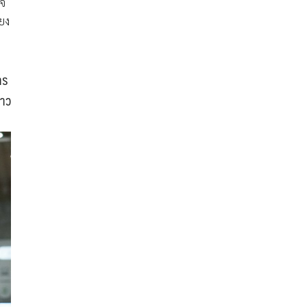
ใจ
ียง
าร
่าว