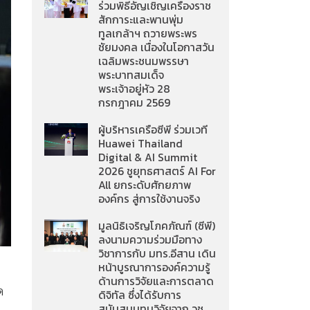
ร่วมพิธีอัญเชิญเครื่องราช
สักการะและพานพุ่ม
ทูลเกล้าฯ ถวายพระพร
ชัยมงคล เนื่องในโอกาสวัน
เฉลิมพระชนมพรรษา
พระบาทสมเด็จ
พระเจ้าอยู่หัว 28
กรกฎาคม 2569
ผู้บริหารเครือซีพี ร่วมเวที
Huawei Thailand
Digital & AI Summit
2026 ชูยุทธศาสตร์ AI For
All ยกระดับศักยภาพ
องค์กร สู่การใช้งานจริง
มูลนิธิเจริญโภคภัณฑ์ (ซีพี)
ลงนามความร่วมมือทาง
วิชาการกับ มทร.อีสาน เดิน
หน้าบูรณาการองค์ความรู้
ด้านการวิจัยและการตลาด
ด
ดิจิทัล ซึ่งได้รับการ
สนับสนุนทุนวิจัยจาก วช.