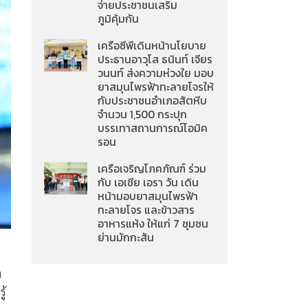
จ่ายประชาชนเสริม
ภูมิคุ้มกัน
เครือซีพีเดินหน้านโยบาย
ประธานอาวุโส ธนินท์ เจียร
วนนท์ ส่งความห่วงใย มอบ
ยาสมุนไพรฟ้าทะลายโจรให้
กับประชาชนอำเภอสัตหีบ
จำนวน 1,500 กระปุก
บรรเทาสถานการณ์โอมิค
รอน
เครือเจริญโภคภัณฑ์ ร่วม
กับ เอเชีย เอรา วัน เดิน
หน้ามอบยาสมุนไพรฟ้า
ทะลายโจร และข้าวสาร
อาหารแห้ง ให้แก่ 7 ชุมชน
ย่านมักกะสัน
ะ
ำ
ู้