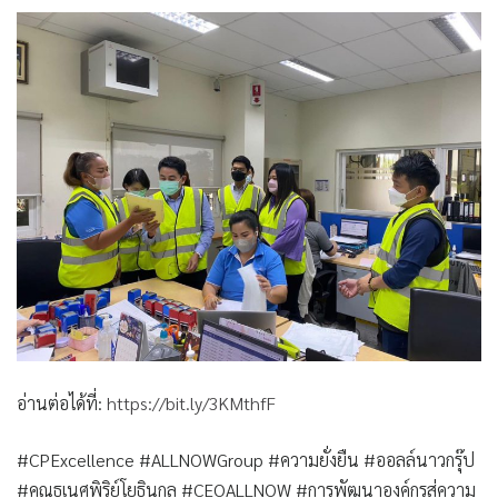
อ่านต่อได้ที่:
https://bit.ly/3KMthfF
#CPExcellence #ALLNOWGroup #ความยั่งยืน #ออลล์นาวกรุ๊ป
#คุณธเนศพิริย์โยธินกุล #CEOALLNOW #การพัฒนาองค์กรสู่ความ