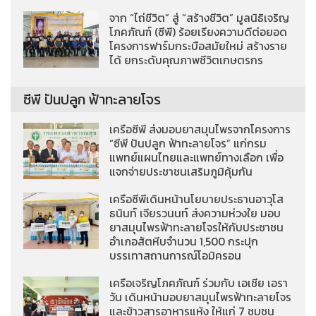
จาก “ไถ่ชีวิต” สู่ “สร้างชีวิต” มูลนิธิเจริญ
โภคภัณฑ์ (ซีพี) ร้อยเรียงความดีต่อยอด
โครงการฟาร์มกระบือสมัยใหม่ สร้างราย
ได้ ยกระดับคุณภาพชีวิตเกษตรกร
ซีพี ปันปลูก ฟ้าทะลายโจร
เครือซีพี ส่งมอบยาสมุนไพรจากโครงการ
“ซีพี ปันปลูก ฟ้าทะลายโจร” แก่กรม
แพทย์แผนไทยและแพทย์ทางเลือก เพื่อ
แจกจ่ายประชาชนเสริมภูมิคุ้มกัน
เครือซีพีเดินหน้านโยบายประธานอาวุโส
ธนินท์ เจียรวนนท์ ส่งความห่วงใย มอบ
ยาสมุนไพรฟ้าทะลายโจรให้กับประชาชน
อำเภอสัตหีบจำนวน 1,500 กระปุก
บรรเทาสถานการณ์โอมิครอน
เครือเจริญโภคภัณฑ์ ร่วมกับ เอเชีย เอรา
วัน เดินหน้ามอบยาสมุนไพรฟ้าทะลายโจร
และข้าวสารอาหารแห้ง ให้แก่ 7 ชุมชน