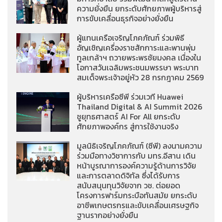
ความยั่งยืน ยกระดับศักยภาพผู้บริหารสู่
การขับเคลื่อนธุรกิจอย่างยั่งยืน
ผู้แทนเครือเจริญโภคภัณฑ์ ร่วมพิธี
อัญเชิญเครื่องราชสักการะและพานพุ่ม
ทูลเกล้าฯ ถวายพระพรชัยมงคล เนื่องใน
โอกาสวันเฉลิมพระชนมพรรษา พระบาท
สมเด็จพระเจ้าอยู่หัว 28 กรกฎาคม 2569
ผู้บริหารเครือซีพี ร่วมเวที Huawei
Thailand Digital & AI Summit 2026
ชูยุทธศาสตร์ AI For All ยกระดับ
ศักยภาพองค์กร สู่การใช้งานจริง
มูลนิธิเจริญโภคภัณฑ์ (ซีพี) ลงนามความ
ร่วมมือทางวิชาการกับ มทร.อีสาน เดิน
หน้าบูรณาการองค์ความรู้ด้านการวิจัย
และการตลาดดิจิทัล ซึ่งได้รับการ
สนับสนุนทุนวิจัยจาก วช. ต่อยอด
โครงการฟาร์มกระบือทันสมัย ยกระดับ
อาชีพเกษตรกรและขับเคลื่อนเศรษฐกิจ
ฐานรากอย่างยั่งยืน