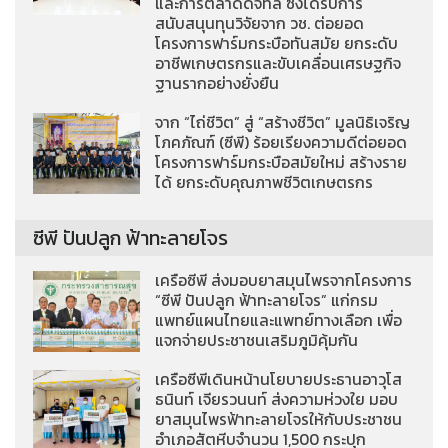
และการตลาดดิจิทัล ซึ่งได้รับการ
สนับสนุนทุนวิจัยจาก วช. ต่อยอด
โครงการฟาร์มกระบือทันสมัย ยกระดับ
อาชีพเกษตรกรและขับเคลื่อนเศรษฐกิจ
ฐานรากอย่างยั่งยืน
จาก “ไถ่ชีวิต” สู่ “สร้างชีวิต” มูลนิธิเจริญ
โภคภัณฑ์ (ซีพี) ร้อยเรียงความดีต่อยอด
โครงการฟาร์มกระบือสมัยใหม่ สร้างราย
ได้ ยกระดับคุณภาพชีวิตเกษตรกร
ซีพี ปันปลูก ฟ้าทะลายโจร
เครือซีพี ส่งมอบยาสมุนไพรจากโครงการ
“ซีพี ปันปลูก ฟ้าทะลายโจร” แก่กรม
แพทย์แผนไทยและแพทย์ทางเลือก เพื่อ
แจกจ่ายประชาชนเสริมภูมิคุ้มกัน
เครือซีพีเดินหน้านโยบายประธานอาวุโส
ธนินท์ เจียรวนนท์ ส่งความห่วงใย มอบ
ยาสมุนไพรฟ้าทะลายโจรให้กับประชาชน
อำเภอสัตหีบจำนวน 1,500 กระปุก