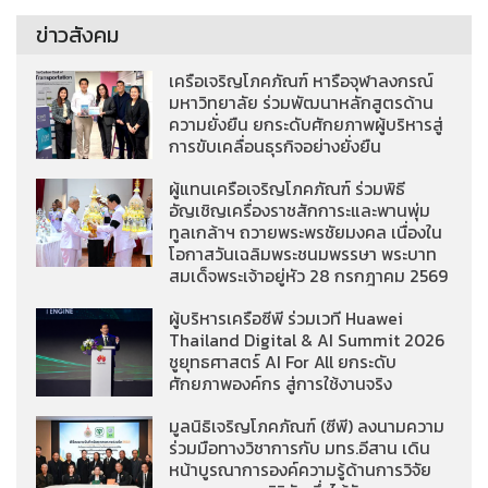
ข่าวสังคม
เครือเจริญโภคภัณฑ์ หารือจุฬาลงกรณ์
มหาวิทยาลัย ร่วมพัฒนาหลักสูตรด้าน
ความยั่งยืน ยกระดับศักยภาพผู้บริหารสู่
การขับเคลื่อนธุรกิจอย่างยั่งยืน
ผู้แทนเครือเจริญโภคภัณฑ์ ร่วมพิธี
อัญเชิญเครื่องราชสักการะและพานพุ่ม
ทูลเกล้าฯ ถวายพระพรชัยมงคล เนื่องใน
โอกาสวันเฉลิมพระชนมพรรษา พระบาท
สมเด็จพระเจ้าอยู่หัว 28 กรกฎาคม 2569
ผู้บริหารเครือซีพี ร่วมเวที Huawei
Thailand Digital & AI Summit 2026
ชูยุทธศาสตร์ AI For All ยกระดับ
ศักยภาพองค์กร สู่การใช้งานจริง
มูลนิธิเจริญโภคภัณฑ์ (ซีพี) ลงนามความ
ร่วมมือทางวิชาการกับ มทร.อีสาน เดิน
หน้าบูรณาการองค์ความรู้ด้านการวิจัย