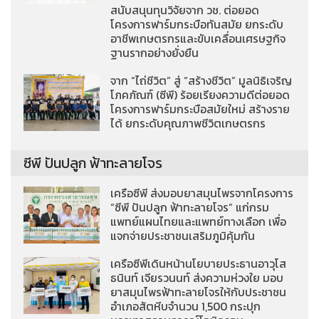
สนับสนุนทุนวิจัยจาก วช. ต่อยอด
โครงการฟาร์มกระบือทันสมัย ยกระดับ
อาชีพเกษตรกรและขับเคลื่อนเศรษฐกิจ
ฐานรากอย่างยั่งยืน
จาก “ไถ่ชีวิต” สู่ “สร้างชีวิต” มูลนิธิเจริญ
โภคภัณฑ์ (ซีพี) ร้อยเรียงความดีต่อยอด
โครงการฟาร์มกระบือสมัยใหม่ สร้างราย
ได้ ยกระดับคุณภาพชีวิตเกษตรกร
ซีพี ปันปลูก ฟ้าทะลายโจร
เครือซีพี ส่งมอบยาสมุนไพรจากโครงการ
“ซีพี ปันปลูก ฟ้าทะลายโจร” แก่กรม
แพทย์แผนไทยและแพทย์ทางเลือก เพื่อ
แจกจ่ายประชาชนเสริมภูมิคุ้มกัน
เครือซีพีเดินหน้านโยบายประธานอาวุโส
ธนินท์ เจียรวนนท์ ส่งความห่วงใย มอบ
ยาสมุนไพรฟ้าทะลายโจรให้กับประชาชน
อำเภอสัตหีบจำนวน 1,500 กระปุก