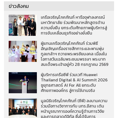
ข่าวสังคม
เครือเจริญโภคภัณฑ์ หารือจุฬาลงกรณ์
มหาวิทยาลัย ร่วมพัฒนาหลักสูตรด้าน
ความยั่งยืน ยกระดับศักยภาพผู้บริหารสู่
การขับเคลื่อนธุรกิจอย่างยั่งยืน
ผู้แทนเครือเจริญโภคภัณฑ์ ร่วมพิธี
อัญเชิญเครื่องราชสักการะและพานพุ่ม
ทูลเกล้าฯ ถวายพระพรชัยมงคล เนื่องใน
โอกาสวันเฉลิมพระชนมพรรษา พระบาท
สมเด็จพระเจ้าอยู่หัว 28 กรกฎาคม 2569
ผู้บริหารเครือซีพี ร่วมเวที Huawei
Thailand Digital & AI Summit 2026
ชูยุทธศาสตร์ AI For All ยกระดับ
ศักยภาพองค์กร สู่การใช้งานจริง
มูลนิธิเจริญโภคภัณฑ์ (ซีพี) ลงนามความ
ร่วมมือทางวิชาการกับ มทร.อีสาน เดิน
หน้าบูรณาการองค์ความรู้ด้านการวิจัย
และการตลาดดิจิทัล ซึ่งได้รับการ