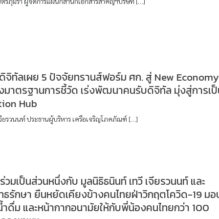
ตรภุมรา ผู้จัดการแผนกสำนักเอกสารสำคัญฯบริษัท […]
ิจิทัลเผย 5 ปัจจัยทรานส์ฟอร์ม ศก. สู่ New Economy
างมาตรฐานการชี้วัด เร่งพัฒนาคนรับดิจิทัล มุ่งสู่การเป
tion Hub
จียรวนนท์ ประธานผู้บริหาร เครือเจริญโภคภัณฑ์ […]
ร่วมเป็นส่วนหนึ่งกับ มูลนิธิธนินท์ เทวี เจียรวนนท์ และ
พุทธรักษา ยืนหยัดเคียงข้างคนไทยฝ่าวิกฤตโควิด-19 มอ
้ำดื่ม และหน้ากากอนามัยให้กับพี่น้องคนไทยกว่า 100