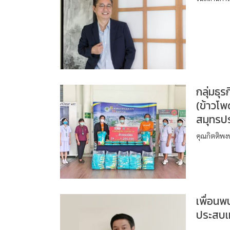
กลุ่มธุ
(ข้าวโ
สมุทรป
คุณกิตติพงษ
เพื่อนพ
ประสบเห