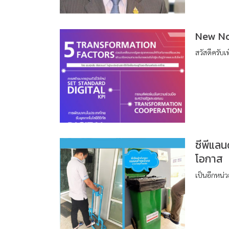
New No
สวัสดีครับเพ
ซีพีแลน
โอกาส
เป็นอีกหน่