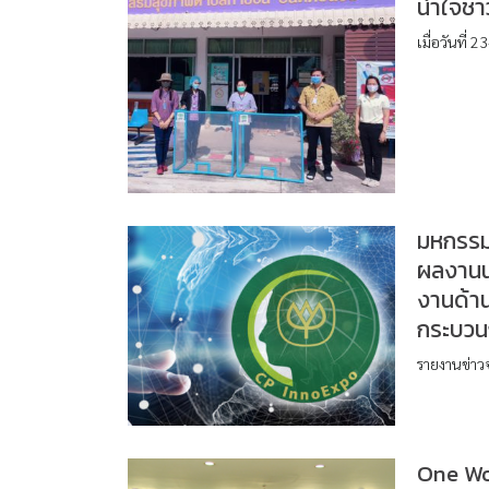
น้ำใจช
เมื่อวันที่
มหกรรม
ผลงานน
งานด้าน
กระบวน
รายงานข่า
One Wor