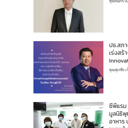
คุณรณกร เน
ปธ.สภาด
เร่งสร้
Innova
คุณศุภชัย เ
ซีพีแรม 
มูลนิธิ
อาหาร น