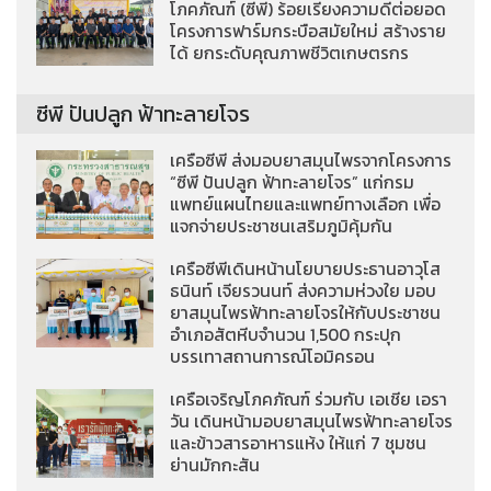
โภคภัณฑ์ (ซีพี) ร้อยเรียงความดีต่อยอด
โครงการฟาร์มกระบือสมัยใหม่ สร้างราย
ได้ ยกระดับคุณภาพชีวิตเกษตรกร
ซีพี ปันปลูก ฟ้าทะลายโจร
เครือซีพี ส่งมอบยาสมุนไพรจากโครงการ
“ซีพี ปันปลูก ฟ้าทะลายโจร” แก่กรม
แพทย์แผนไทยและแพทย์ทางเลือก เพื่อ
แจกจ่ายประชาชนเสริมภูมิคุ้มกัน
เครือซีพีเดินหน้านโยบายประธานอาวุโส
ธนินท์ เจียรวนนท์ ส่งความห่วงใย มอบ
ยาสมุนไพรฟ้าทะลายโจรให้กับประชาชน
อำเภอสัตหีบจำนวน 1,500 กระปุก
บรรเทาสถานการณ์โอมิครอน
เครือเจริญโภคภัณฑ์ ร่วมกับ เอเชีย เอรา
วัน เดินหน้ามอบยาสมุนไพรฟ้าทะลายโจร
และข้าวสารอาหารแห้ง ให้แก่ 7 ชุมชน
ย่านมักกะสัน