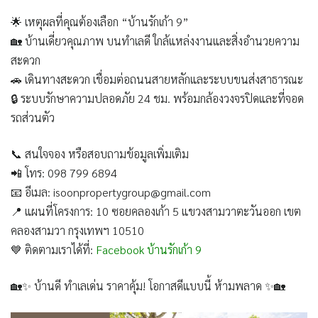
🌟
เหตุผลที่คุณต้องเลือก “บ้านรักเก้า 9”
🏡 บ้านเดี่ยวคุณภาพ บนทำเลดี ใกล้แหล่งงานและสิ่งอำนวยความ
สะดวก
🚗 เดินทางสะดวก เชื่อมต่อถนนสายหลักและระบบขนส่งสาธารณะ
🔒 ระบบรักษาความปลอดภัย 24 ชม. พร้อมกล้องวงจรปิดและที่จอด
รถส่วนตัว
📞
สนใจจอง หรือสอบถามข้อมูลเพิ่มเติม
📲 โทร:
098 799 6894
📧 อีเมล:
isoonpropertygroup@gmail.com
📍 แผนที่โครงการ:
10 ซอยคลองเก้า 5 แขวงสามวาตะวันออก เขต
คลองสามวา กรุงเทพฯ 10510
💙 ติดตามเราได้ที่:
Facebook บ้านรักเก้า 9
🏡✨
บ้านดี ทำเลเด่น ราคาคุ้ม! โอกาสดีแบบนี้ ห้ามพลาด
✨🏡