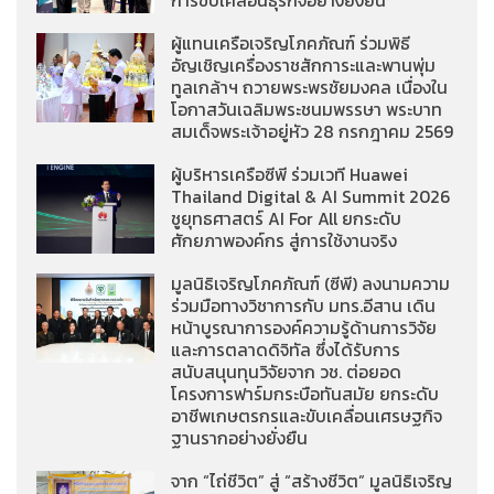
การขับเคลื่อนธุรกิจอย่างยั่งยืน
ผู้แทนเครือเจริญโภคภัณฑ์ ร่วมพิธี
อัญเชิญเครื่องราชสักการะและพานพุ่ม
ทูลเกล้าฯ ถวายพระพรชัยมงคล เนื่องใน
โอกาสวันเฉลิมพระชนมพรรษา พระบาท
สมเด็จพระเจ้าอยู่หัว 28 กรกฎาคม 2569
ผู้บริหารเครือซีพี ร่วมเวที Huawei
Thailand Digital & AI Summit 2026
ชูยุทธศาสตร์ AI For All ยกระดับ
ศักยภาพองค์กร สู่การใช้งานจริง
มูลนิธิเจริญโภคภัณฑ์ (ซีพี) ลงนามความ
ร่วมมือทางวิชาการกับ มทร.อีสาน เดิน
หน้าบูรณาการองค์ความรู้ด้านการวิจัย
และการตลาดดิจิทัล ซึ่งได้รับการ
สนับสนุนทุนวิจัยจาก วช. ต่อยอด
โครงการฟาร์มกระบือทันสมัย ยกระดับ
อาชีพเกษตรกรและขับเคลื่อนเศรษฐกิจ
ฐานรากอย่างยั่งยืน
จาก “ไถ่ชีวิต” สู่ “สร้างชีวิต” มูลนิธิเจริญ