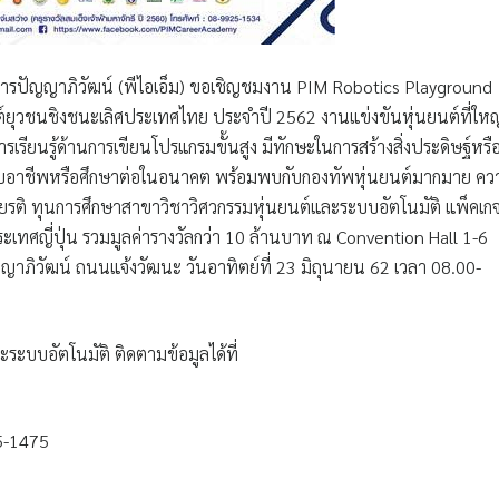
ดการปัญญาภิวัฒน์ (พีไอเอ็ม) ขอเชิญชมงาน PIM Robotics Playground
์ยุวชนชิงชนะเลิศประเทศไทย ประจำปี 2562 งานแข่งขันหุ่นยนต์ที่ใหญ
ดการเรียนรู้ด้านการเขียนโปรแกรมขั้นสูง มีทักษะในการสร้างสิ่งประดิษฐ์หรื
ะกอบอาชีพหรือศึกษาต่อในอนาคต พร้อมพบกับกองทัพหุ่นยนต์มากมาย คว
ยรติ ทุนการศึกษาสาขาวิชาวิศวกรรมหุ่นยนต์และระบบอัตโนมัติ แพ็คเก
ระเทศญี่ปุ่น รวมมูลค่ารางวัลกว่า 10 ล้านบาท ณ Convention Hall 1-6
ภิวัฒน์ ถนนแจ้งวัฒนะ วันอาทิตย์ที่ 23 มิถุนายน 62 เวลา 08.00-
ระบบอัตโนมัติ ติดตามข้อมูลได้ที่
55-1475