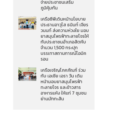
จ่ายประชาชนเสริม
ภูมิคุ้มกัน
เครือซีพีเดินหน้านโยบาย
ประธานอาวุโส ธนินท์ เจียร
วนนท์ ส่งความห่วงใย มอบ
ยาสมุนไพรฟ้าทะลายโจรให้
กับประชาชนอำเภอสัตหีบ
จำนวน 1,500 กระปุก
บรรเทาสถานการณ์โอมิค
รอน
เครือเจริญโภคภัณฑ์ ร่วม
กับ เอเชีย เอรา วัน เดิน
หน้ามอบยาสมุนไพรฟ้า
ทะลายโจร และข้าวสาร
อาหารแห้ง ให้แก่ 7 ชุมชน
ย่านมักกะสัน