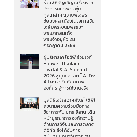
ร่วมพิธีอัญเชิญเครื่องราช
สักการะและพานพุ่ม
ทูลเกล้าฯ ถวายพระพร
ชัยมงคล เนื่องในโอกาสวัน
เฉลิมพระชนมพรรษา
พระบาทสมเด็จ
พระเจ้าอยู่หัว 28
กรกฎาคม 2569
ผู้บริหารเครือซีพี ร่วมเวที
Huawei Thailand
Digital & AI Summit
2026 ชูยุทธศาสตร์ AI For
All ยกระดับศักยภาพ
องค์กร สู่การใช้งานจริง
มูลนิธิเจริญโภคภัณฑ์ (ซีพี)
ลงนามความร่วมมือทาง
วิชาการกับ มทร.อีสาน เดิน
หน้าบูรณาการองค์ความรู้
ด้านการวิจัยและการตลาด
ดิจิทัล ซึ่งได้รับการ
สนับสนุนทุนวิจัยจาก วช.