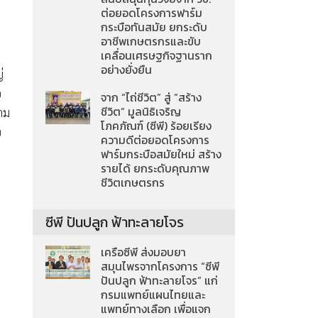
ต่อยอดโครงการฟาร์ม
กระบือทันสมัย ยกระดับ
อาชีพเกษตรกรและขับ
เคลื่อนเศรษฐกิจฐานราก
อย่างยั่งยืน
่
อ
จาก “ไถ่ชีวิต” สู่ “สร้าง
ชีวิต” มูลนิธิเจริญ
าม
โภคภัณฑ์ (ซีพี) ร้อยเรียง
จ
ความดีต่อยอดโครงการ
ฟาร์มกระบือสมัยใหม่ สร้าง
รายได้ ยกระดับคุณภาพ
ชีวิตเกษตรกร
ซีพี ปันปลูก ฟ้าทะลายโจร
เครือซีพี ส่งมอบยา
สมุนไพรจากโครงการ “ซีพี
ปันปลูก ฟ้าทะลายโจร” แก่
กรมแพทย์แผนไทยและ
แพทย์ทางเลือก เพื่อแจก