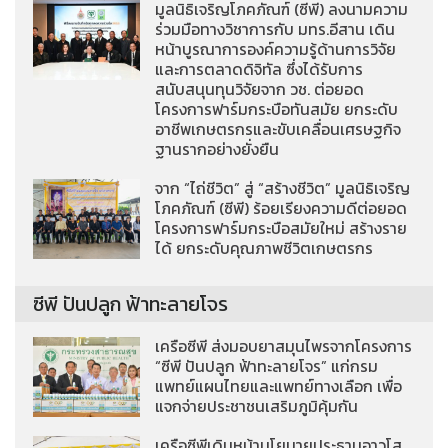
มูลนิธิเจริญโภคภัณฑ์ (ซีพี) ลงนามความ
ร่วมมือทางวิชาการกับ มทร.อีสาน เดิน
หน้าบูรณาการองค์ความรู้ด้านการวิจัย
และการตลาดดิจิทัล ซึ่งได้รับการ
สนับสนุนทุนวิจัยจาก วช. ต่อยอด
โครงการฟาร์มกระบือทันสมัย ยกระดับ
อาชีพเกษตรกรและขับเคลื่อนเศรษฐกิจ
ฐานรากอย่างยั่งยืน
จาก “ไถ่ชีวิต” สู่ “สร้างชีวิต” มูลนิธิเจริญ
โภคภัณฑ์ (ซีพี) ร้อยเรียงความดีต่อยอด
โครงการฟาร์มกระบือสมัยใหม่ สร้างราย
ได้ ยกระดับคุณภาพชีวิตเกษตรกร
ซีพี ปันปลูก ฟ้าทะลายโจร
เครือซีพี ส่งมอบยาสมุนไพรจากโครงการ
“ซีพี ปันปลูก ฟ้าทะลายโจร” แก่กรม
แพทย์แผนไทยและแพทย์ทางเลือก เพื่อ
แจกจ่ายประชาชนเสริมภูมิคุ้มกัน
เครือซีพีเดินหน้านโยบายประธานอาวุโส