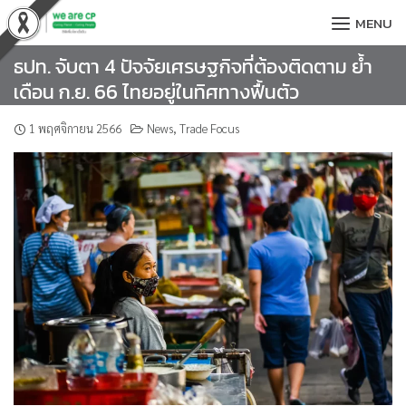
Skip
MENU
to
content
ธปท. จับตา 4 ปัจจัยเศรษฐกิจที่ต้องติดตาม ย้ำ
เดือน ก.ย. 66 ไทยอยู่ในทิศทางฟื้นตัว
1 พฤศจิกายน 2566
News
,
Trade Focus