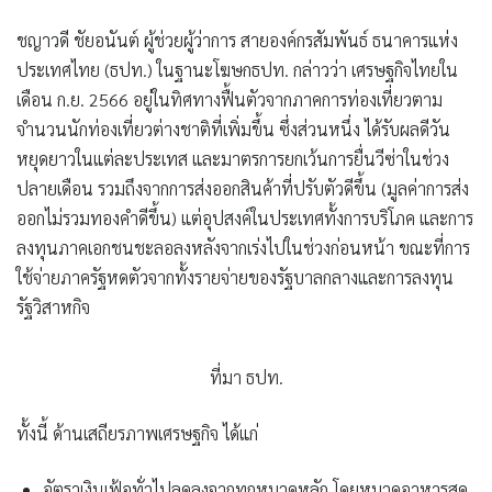
ชญาวดี ชัยอนันต์ ผู้ช่วยผู้ว่าการ สายองค์กรสัมพันธ์ ธนาคารแห่ง
ประเทศไทย (ธปท.) ในฐานะโฆษกธปท. กล่าวว่า เศรษฐกิจไทยใน
เดือน ก.ย. 2566 อยู่ในทิศทางฟื้นตัวจากภาคการท่องเที่ยวตาม
จำนวนนักท่องเที่ยวต่างชาติที่เพิ่มขึ้น ซึ่งส่วนหนึ่ง ได้รับผลดีวัน
หยุดยาวในแต่ละประเทส และมาตรการยกเว้นการยื่นวีซ่าในช่วง
ปลายเดือน รวมถึงจากการส่งออกสินค้าที่ปรับตัวดีขึ้น (มูลค่าการส่ง
ออกไม่รวมทองคำดีขึ้น) แต่อุปสงค์ในประเทศทั้งการบริโภค และการ
ลงทุนภาคเอกชนชะลอลงหลังจากเร่งไปในช่วงก่อนหน้า ขณะที่การ
ใช้จ่ายภาครัฐหดตัวจากทั้งรายจ่ายของรัฐบาลกลางและการลงทุน
รัฐวิสาหกิจ
ที่มา ธปท.
ทั้งนี้ ด้านเสถียรภาพเศรษฐกิจ ได้แก่
อัตราเงินเฟ้อทั่วไปลดลงจากทุกหมวดหลัก โดย
หมวดอาหารสด