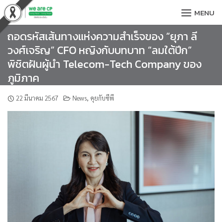
Skip
MENU
to
content
ถอดรหัสเส้นทางแห่งความสำเร็จของ “ยุภา ลี
วงศ์เจริญ” CFO หญิงกับบทบาท “ลมใต้ปีก”
พิชิตฝันผู้นำ Telecom-Tech Company ของ
ภูมิภาค
22 มีนาคม 2567
News
,
คุยกับซีพี