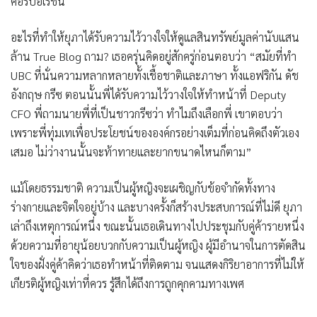
คอร์ปอเรชั่น
อะไรที่ทำให้ยุภาได้รับความไว้วางใจให้ดูแลสินทรัพย์มูลค่านับแสน
ล้าน True Blog ถาม? เธอครุ่นคิดอยู่สักครู่ก่อนตอบว่า “สมัยที่ทำ
UBC ที่นั่นความหลากหลายทั้งเชื้อชาติและภาษา ทั้งแอฟริกัน ดัช
อังกฤษ กรีซ ตอนนั้นพี่ได้รับความไว้วางใจให้ทำหน้าที่ Deputy
CFO พี่ถามนายพี่ที่เป็นชาวกรีซว่า ทำไมถึงเลือกพี่ เขาตอบว่า
เพราะพี่ทุ่มเทเพื่อประโยชน์ขององค์กรอย่างเต็มที่ก่อนคิดถึงตัวเอง
เสมอ ไม่ว่างานนั้นจะท้าทายและยากขนาดไหนก็ตาม”
แม้โดยธรรมชาติ ความเป็นผู้หญิงจะเผชิญกับข้อจำกัดทั้งทาง
ร่างกายและจิตใจอยู่บ้าง และบางครั้งก็สร้างประสบการณ์ที่ไม่ดี ยุภา
เล่าถึงเหตุการณ์หนึ่ง ขณะนั้นเธอเดินทางไปประชุมกับคู่ค้ารายหนึ่ง
ด้วยความที่อายุน้อยบวกกับความเป็นผู้หญิง ผู้มีอำนาจในการตัดสิน
ใจของฝั่งคู่ค้าคิดว่าเธอทำหน้าที่ติดตาม จนแสดงกิริยาอาการที่ไม่ให้
เกียรติผู้หญิงเท่าที่ควร รู้สึกได้ถึงการถูกคุกคามทางเพศ