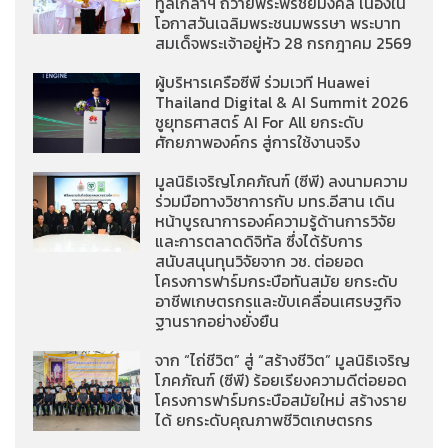
ทูลเกล้าฯ ถวายพระพรชัยมงคล เนื่องใน
โอกาสวันเฉลิมพระชนมพรรษา พระบาท
สมเด็จพระเจ้าอยู่หัว 28 กรกฎาคม 2569
ผู้บริหารเครือซีพี ร่วมเวที Huawei
Thailand Digital & AI Summit 2026
ชูยุทธศาสตร์ AI For All ยกระดับ
ศักยภาพองค์กร สู่การใช้งานจริง
มูลนิธิเจริญโภคภัณฑ์ (ซีพี) ลงนามความ
ร่วมมือทางวิชาการกับ มทร.อีสาน เดิน
หน้าบูรณาการองค์ความรู้ด้านการวิจัย
และการตลาดดิจิทัล ซึ่งได้รับการ
สนับสนุนทุนวิจัยจาก วช. ต่อยอด
โครงการฟาร์มกระบือทันสมัย ยกระดับ
อาชีพเกษตรกรและขับเคลื่อนเศรษฐกิจ
ฐานรากอย่างยั่งยืน
จาก “ไถ่ชีวิต” สู่ “สร้างชีวิต” มูลนิธิเจริญ
โภคภัณฑ์ (ซีพี) ร้อยเรียงความดีต่อยอด
โครงการฟาร์มกระบือสมัยใหม่ สร้างราย
ได้ ยกระดับคุณภาพชีวิตเกษตรกร