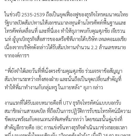
ในช่วงปี 2535-2539 ถือเป็นยุคเฟื่องฟูของธุรกิจโทรคมนาคมไทย
รัฐบาลเปิดสัมปทานให้เอกชนมาลงทุนด้านโทรศัพท์พื้นฐานและ
โทรศัพท์เคลื่อนที่ และที่นี่เอง ทำให้ยุภาพบกับคุณศุภชัย เจียรวน
นท์ ผู้บุกเบิกธุรกิจสื่อสารของเครือซีพีภายใต้บริษัท เทเลคอมเอเชีย
เนื่องจากบริษัทดังกล่าวได้รับสัมปทานจำนวน 2.2 ล้านเลขหมาย
จากองค์การฯ
“พี่ยังจำได้เลยวันที่พี่นั่งตรงข้ามคุณศุภชัย ร่วมเจรจาข้อสัญญา
สัมปทานระหว่างทั้งสองฝ่าย และนั่นถือเป็นจุดเปลี่ยนสำคัญที่
ทำให้พี่มาทำงานกับกลุ่มทรู ในภายหลัง” ยุภา กล่าว
งานแรกที่ได้รับมอบหมายคือที่ UTV ธุรกิจโทรทัศน์แบบบอกรับ
สมาชิกผ่านสายเคเบิล ที่ถือเป็นการปฏิวัติการรับชมโทรทัศน์มีความ
ชัดเจนพร้อมกับคอนเทนท์พิเศษที่มากกว่า โดยขณะนั้นคู่แข่งที่
สำคัญอีกรายคือ IBC การแข่งขันทางธุรกิจดำเนินมาช่วงระยะเวลา
หนึ่ง จนกระทั่งไทยเผชิญกับ “วิกฤตต้มยำกุ้ง” เมื่อปี 2540 ธนาคาร