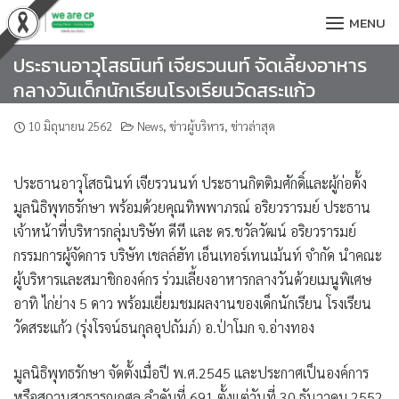
Skip
MENU
to
content
ประธานอาวุโสธนินท์ เจียรวนนท์ จัดเลี้ยงอาหาร
กลางวันเด็กนักเรียนโรงเรียนวัดสระแก้ว
10 มิถุนายน 2562
News
,
ข่าวผู้บริหาร
,
ข่าวล่าสุด
ประธานอาวุโสธนินท์ เจียรวนนท์ ประธานกิตติมศักดิ์และผู้ก่อตั้ง
มูลนิธิพุทธรักษา พร้อมด้วยคุณทิพพาภรณ์ อริยวรารมย์ ประธาน
เจ้าหน้าที่บริหารกลุ่มบริษัท ดีที และ ดร.ชวัลวัฒน์ อริยวรารมย์
กรรมการผู้จัดการ บริษัท เชลล์ฮัท เอ็นเทอร์เทนเม้นท์ จำกัด
นำคณะ
ผู้บริหารและสมาชิกองค์กร ร่วมเลี้ยงอาหารกลางวันด้วยเมนูพิเศษ
อาทิ ไก่ย่าง 5 ดาว พร้อมเยี่ยมชมผลงานของเด็กนักเรียน โรงเรียน
วัดสระแก้ว (รุ่งโรจน์ธนกุลอุปถัมภ์) อ.ป่าโมก จ.อ่างทอง
มูลนิธิพุทธรักษา จัดตั้งเมื่อปี พ.ศ.2545 และประกาศเป็นองค์การ
หรือสถานสาธารณกุศล ลำดับที่ 691 ตั้งแต่วันที่ 30 ธันวาคม 2552