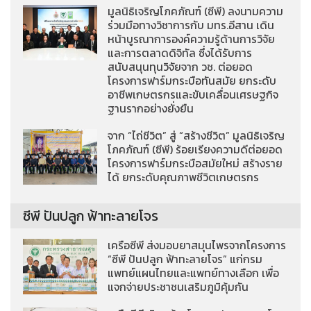
มูลนิธิเจริญโภคภัณฑ์ (ซีพี) ลงนามความ
ร่วมมือทางวิชาการกับ มทร.อีสาน เดิน
หน้าบูรณาการองค์ความรู้ด้านการวิจัย
และการตลาดดิจิทัล ซึ่งได้รับการ
สนับสนุนทุนวิจัยจาก วช. ต่อยอด
โครงการฟาร์มกระบือทันสมัย ยกระดับ
อาชีพเกษตรกรและขับเคลื่อนเศรษฐกิจ
ฐานรากอย่างยั่งยืน
จาก “ไถ่ชีวิต” สู่ “สร้างชีวิต” มูลนิธิเจริญ
โภคภัณฑ์ (ซีพี) ร้อยเรียงความดีต่อยอด
โครงการฟาร์มกระบือสมัยใหม่ สร้างราย
ได้ ยกระดับคุณภาพชีวิตเกษตรกร
ซีพี ปันปลูก ฟ้าทะลายโจร
เครือซีพี ส่งมอบยาสมุนไพรจากโครงการ
“ซีพี ปันปลูก ฟ้าทะลายโจร” แก่กรม
แพทย์แผนไทยและแพทย์ทางเลือก เพื่อ
แจกจ่ายประชาชนเสริมภูมิคุ้มกัน