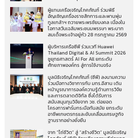
ผู้แทนเครือเจริญโภคภัณฑ์ ร่วมพิธี
อัญเชิญเครื่องราชสักการะและพานพุ่ม
ทูลเกล้าฯ ถวายพระพรชัยมงคล เนื่องใน
โอกาสวันเฉลิมพระชนมพรรษา พระบาท
สมเด็จพระเจ้าอยู่หัว 28 กรกฎาคม 2569
ผู้บริหารเครือซีพี ร่วมเวที Huawei
Thailand Digital & AI Summit 2026
ชูยุทธศาสตร์ AI For All ยกระดับ
ศักยภาพองค์กร สู่การใช้งานจริง
มูลนิธิเจริญโภคภัณฑ์ (ซีพี) ลงนามความ
ร่วมมือทางวิชาการกับ มทร.อีสาน เดิน
หน้าบูรณาการองค์ความรู้ด้านการวิจัย
และการตลาดดิจิทัล ซึ่งได้รับการ
สนับสนุนทุนวิจัยจาก วช. ต่อยอด
โครงการฟาร์มกระบือทันสมัย ยกระดับ
อาชีพเกษตรกรและขับเคลื่อนเศรษฐกิจ
ฐานรากอย่างยั่งยืน
จาก “ไถ่ชีวิต” สู่ “สร้างชีวิต” มูลนิธิเจริญ