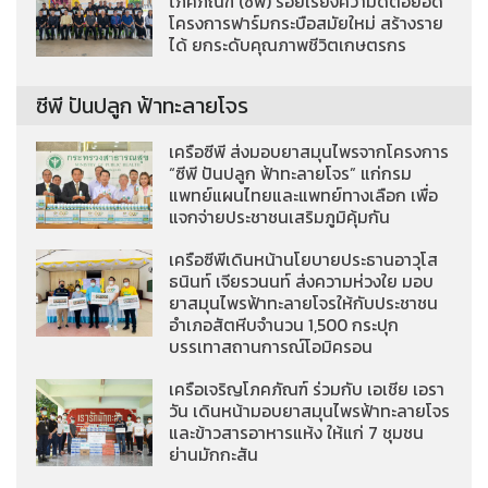
โภคภัณฑ์ (ซีพี) ร้อยเรียงความดีต่อยอด
โครงการฟาร์มกระบือสมัยใหม่ สร้างราย
ได้ ยกระดับคุณภาพชีวิตเกษตรกร
ซีพี ปันปลูก ฟ้าทะลายโจร
เครือซีพี ส่งมอบยาสมุนไพรจากโครงการ
“ซีพี ปันปลูก ฟ้าทะลายโจร” แก่กรม
แพทย์แผนไทยและแพทย์ทางเลือก เพื่อ
แจกจ่ายประชาชนเสริมภูมิคุ้มกัน
เครือซีพีเดินหน้านโยบายประธานอาวุโส
ธนินท์ เจียรวนนท์ ส่งความห่วงใย มอบ
ยาสมุนไพรฟ้าทะลายโจรให้กับประชาชน
อำเภอสัตหีบจำนวน 1,500 กระปุก
บรรเทาสถานการณ์โอมิครอน
เครือเจริญโภคภัณฑ์ ร่วมกับ เอเชีย เอรา
วัน เดินหน้ามอบยาสมุนไพรฟ้าทะลายโจร
และข้าวสารอาหารแห้ง ให้แก่ 7 ชุมชน
ย่านมักกะสัน