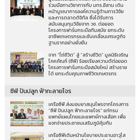
ร่วมมือทางวิชาการกับ มทร.อีสาน เดิน
หน้าบูรณาการองค์ความรู้ด้านการวิจัย
และการตลาดดิจิทัล ซึ่งได้รับการ
สนับสนุนทุนวิจัยจาก วช. ต่อยอด
โครงการฟาร์มกระบือทันสมัย ยกระดับ
อาชีพเกษตรกรและขับเคลื่อนเศรษฐกิจ
ฐานรากอย่างยั่งยืน
จาก “ไถ่ชีวิต” สู่ “สร้างชีวิต” มูลนิธิเจริญ
โภคภัณฑ์ (ซีพี) ร้อยเรียงความดีต่อยอด
โครงการฟาร์มกระบือสมัยใหม่ สร้างราย
ได้ ยกระดับคุณภาพชีวิตเกษตรกร
ซีพี ปันปลูก ฟ้าทะลายโจร
เครือซีพี ส่งมอบยาสมุนไพรจากโครงการ
“ซีพี ปันปลูก ฟ้าทะลายโจร” แก่กรม
แพทย์แผนไทยและแพทย์ทางเลือก เพื่อ
แจกจ่ายประชาชนเสริมภูมิคุ้มกัน
เครือซีพีเดินหน้านโยบายประธานอาวุโส