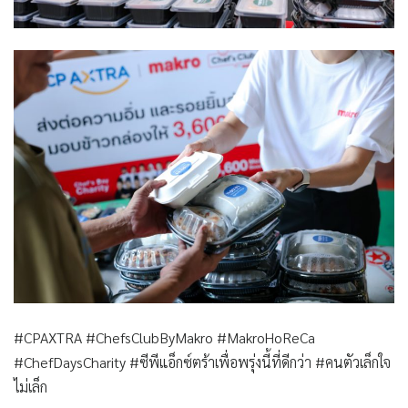
#CPAXTRA #ChefsClubByMakro #MakroHoReCa
#ChefDaysCharity #ซีพีแอ็กซ์ตร้าเพื่อพรุ่งนี้ที่ดีกว่า #คนตัวเล็กใจ
ไม่เล็ก