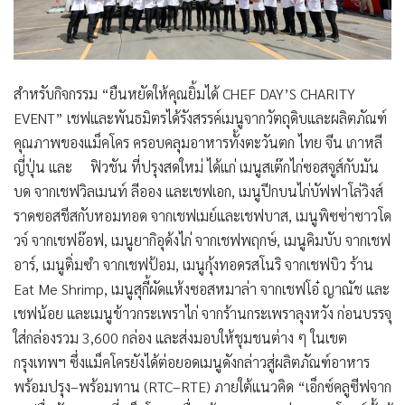
สำหรับกิจกรรม
“ยืนหยัดให้คุณยิ้มได้
CHEF DAY’S CHARITY
EVENT”
เชฟและพันธมิตรได้รังสรรค์เมนูจากวัตถุดิบและผลิตภัณฑ์
คุณภาพของแม็คโคร ครอบคลุมอาหารทั้งตะวันตก ไทย จีน เกาหลี
ญี่ปุ่น และ ฟิวชัน ที่ปรุงสดใหม่ ได้แก่ เมนูสเต๊กไก่ซอสจูส์กับมัน
บด จากเชฟวิลเมนท์ ลีออง และเชฟเอก, เมนูปีกบนไก่บัฟฟาโล่วิงส์
ราดซอสชีสกับหอมทอด จากเชฟเมย์และเชฟบาส, เมนูพิซซ่าซาวโด
วจ์ จากเชฟอ๊อฟ, เมนูยากิอุด้งไก่ จากเชฟพฤกษ์, เมนูคิมบับ จากเชฟ
อาร์, เมนูติ่มซำ จากเชฟป้อม, เมนูกุ้งทอดรสโนริ จากเชฟบิว ร้าน
Eat Me Shrimp, เมนูสุกี้ผัดแห้งซอสหมาล่า จากเชฟโอ๋ ญาณัช และ
เชฟน้อย และเมนูข้าวกระเพราไก่ จากร้านกระเพราลุงหวัง ก่อนบรรจุ
ใส่กล่องรวม 3,600 กล่อง และส่งมอบให้ชุมชนต่าง ๆ ในเขต
กรุงเทพฯ ซึ่งแม็คโครยังได้ต่อยอดเมนูดังกล่าวสู่ผลิตภัณฑ์อาหาร
พร้อมปรุง–พร้อมทาน (RTC–RTE) ภายใต้แนวคิด “เอ็กซ์คลูซีฟจาก