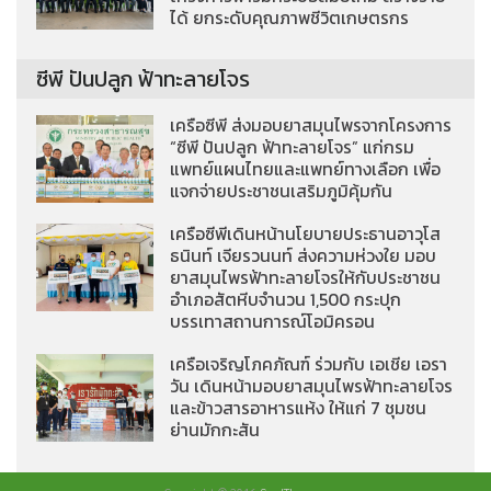
ได้ ยกระดับคุณภาพชีวิตเกษตรกร
ซีพี ปันปลูก ฟ้าทะลายโจร
เครือซีพี ส่งมอบยาสมุนไพรจากโครงการ
“ซีพี ปันปลูก ฟ้าทะลายโจร” แก่กรม
แพทย์แผนไทยและแพทย์ทางเลือก เพื่อ
แจกจ่ายประชาชนเสริมภูมิคุ้มกัน
เครือซีพีเดินหน้านโยบายประธานอาวุโส
ธนินท์ เจียรวนนท์ ส่งความห่วงใย มอบ
ยาสมุนไพรฟ้าทะลายโจรให้กับประชาชน
อำเภอสัตหีบจำนวน 1,500 กระปุก
บรรเทาสถานการณ์โอมิครอน
เครือเจริญโภคภัณฑ์ ร่วมกับ เอเชีย เอรา
วัน เดินหน้ามอบยาสมุนไพรฟ้าทะลายโจร
และข้าวสารอาหารแห้ง ให้แก่ 7 ชุมชน
ย่านมักกะสัน