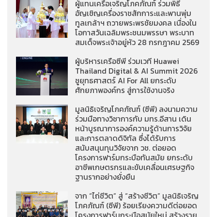
ผู้แทนเครือเจริญโภคภัณฑ์ ร่วมพิธี
อัญเชิญเครื่องราชสักการะและพานพุ่ม
ทูลเกล้าฯ ถวายพระพรชัยมงคล เนื่องใน
โอกาสวันเฉลิมพระชนมพรรษา พระบาท
สมเด็จพระเจ้าอยู่หัว 28 กรกฎาคม 2569
ผู้บริหารเครือซีพี ร่วมเวที Huawei
Thailand Digital & AI Summit 2026
ชูยุทธศาสตร์ AI For All ยกระดับ
ศักยภาพองค์กร สู่การใช้งานจริง
มูลนิธิเจริญโภคภัณฑ์ (ซีพี) ลงนามความ
ร่วมมือทางวิชาการกับ มทร.อีสาน เดิน
หน้าบูรณาการองค์ความรู้ด้านการวิจัย
และการตลาดดิจิทัล ซึ่งได้รับการ
สนับสนุนทุนวิจัยจาก วช. ต่อยอด
โครงการฟาร์มกระบือทันสมัย ยกระดับ
อาชีพเกษตรกรและขับเคลื่อนเศรษฐกิจ
ฐานรากอย่างยั่งยืน
จาก “ไถ่ชีวิต” สู่ “สร้างชีวิต” มูลนิธิเจริญ
โภคภัณฑ์ (ซีพี) ร้อยเรียงความดีต่อยอด
โครงการฟาร์มกระบือสมัยใหม่ สร้างราย