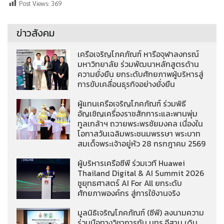
Post Views:
369
ข่าวสังคม
เครือเจริญโภคภัณฑ์ หารือจุฬาลงกรณ์
มหาวิทยาลัย ร่วมพัฒนาหลักสูตรด้าน
ความยั่งยืน ยกระดับศักยภาพผู้บริหารสู่
การขับเคลื่อนธุรกิจอย่างยั่งยืน
ผู้แทนเครือเจริญโภคภัณฑ์ ร่วมพิธี
อัญเชิญเครื่องราชสักการะและพานพุ่ม
ทูลเกล้าฯ ถวายพระพรชัยมงคล เนื่องใน
โอกาสวันเฉลิมพระชนมพรรษา พระบาท
สมเด็จพระเจ้าอยู่หัว 28 กรกฎาคม 2569
ผู้บริหารเครือซีพี ร่วมเวที Huawei
Thailand Digital & AI Summit 2026
ชูยุทธศาสตร์ AI For All ยกระดับ
ศักยภาพองค์กร สู่การใช้งานจริง
มูลนิธิเจริญโภคภัณฑ์ (ซีพี) ลงนามความ
ร่วมมือทางวิชาการกับ มทร.อีสาน เดิน