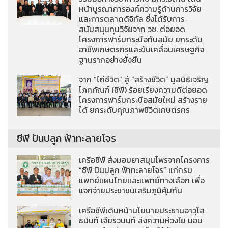
หน้าบูรณาการองค์ความรู้ด้านการวิจัย
และการตลาดดิจิทัล ซึ่งได้รับการ
สนับสนุนทุนวิจัยจาก วช. ต่อยอด
โครงการฟาร์มกระบือทันสมัย ยกระดับ
อาชีพเกษตรกรและขับเคลื่อนเศรษฐกิจ
ฐานรากอย่างยั่งยืน
จาก “ไถ่ชีวิต” สู่ “สร้างชีวิต” มูลนิธิเจริญ
โภคภัณฑ์ (ซีพี) ร้อยเรียงความดีต่อยอด
โครงการฟาร์มกระบือสมัยใหม่ สร้างราย
ได้ ยกระดับคุณภาพชีวิตเกษตรกร
ซีพี ปันปลูก ฟ้าทะลายโจร
เครือซีพี ส่งมอบยาสมุนไพรจากโครงการ
“ซีพี ปันปลูก ฟ้าทะลายโจร” แก่กรม
แพทย์แผนไทยและแพทย์ทางเลือก เพื่อ
แจกจ่ายประชาชนเสริมภูมิคุ้มกัน
เครือซีพีเดินหน้านโยบายประธานอาวุโส
ธนินท์ เจียรวนนท์ ส่งความห่วงใย มอบ