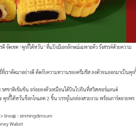
ะไรดี จัดเซต ‘คุกกี้ไต้หวัน’ ที่แป้งมีเอกลักษณ์เฉพาะตัว รังสรรค์ด้วยความ
ร์รี่ที่เราคัดมาอย่างดี ตัดกับความหวานของครีมชีส ลงตัวจนออกมาเป็นคุกกี
 รสชาติเข้มข้น อร่อยลงตัวเหมือนได้บินไปกินที่สวิสเซอร์แลนด์
น และ คุกกี้ไต้หวันช็อกโกแลต 2 ชิ้น บรรจุในกล่องสวยงาม พร้อมการ์ดอวยพร
ย
ส่ง >> line@ : xinmingdimsum
ney Wallet