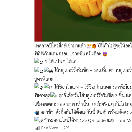
เทศกาลปีใหม่ใกล้เข้ามาแล้ว
ปีนี้ถ้าไม่รู้จะให้อ
พิถีพิถันแสนอร่อย…จากซินหมิงสิคะ
2 ไส้แน่นๆ ได้แก่
ไส้บลูเบอร์รี่ครีมชีส – รสเปรี้ยวจากบลูเบอ
สูตรพิเศษ
ไส้ช็อกโกแลต – ใช้ช็อกโกแลตเกรดพรีเมียม
พิเศษสุด
คุกกี้ไต้หวันไส้บลูเบอร์รีครีมชีส 2 ชิ้
เพียงเซตละ 289 บาท เท่านั้น!!! อร่อยฟินๆ กันไปเล
อย่าช้า! สั่งซื้อกันได้ตั้งแต่วันนี้ สินค้าพร้อมจัด
ชำระออนไลน์ได้ทาง>> QR code และ True Mo
Post Views:
1,295