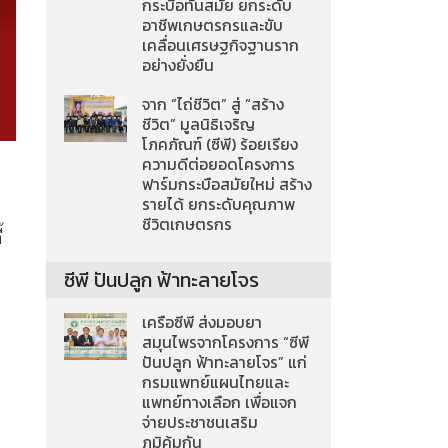
กระบือทันสมัย ยกระดับ
อาชีพเกษตรกรและขับ
เคลื่อนเศรษฐกิจฐานราก
อย่างยั่งยืน
จาก “ไถ่ชีวิต” สู่ “สร้าง
ชีวิต” มูลนิธิเจริญ
โภคภัณฑ์ (ซีพี) ร้อยเรียง
ความดีต่อยอดโครงการ
ฟาร์มกระบือสมัยใหม่ สร้าง
รายได้ ยกระดับคุณภาพ
ชีวิตเกษตรกร
้
ซีพี ปันปลูก ฟ้าทะลายโจร
เครือซีพี ส่งมอบยา
สมุนไพรจากโครงการ “ซีพี
ปันปลูก ฟ้าทะลายโจร” แก่
กรมแพทย์แผนไทยและ
แพทย์ทางเลือก เพื่อแจก
จ่ายประชาชนเสริม
ภูมิคุ้มกัน