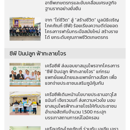
อาชีพเกษตรกรและขับเคลื่อนเศรษฐกิจ
ฐานรากอย่างยั่งยืน
จาก “ไถ่ชีวิต” สู่ “สร้างชีวิต” มูลนิธิเจริญ
โภคภัณฑ์ (ซีพี) ร้อยเรียงความดีต่อยอด
โครงการฟาร์มกระบือสมัยใหม่ สร้างราย
ได้ ยกระดับคุณภาพชีวิตเกษตรกร
ซีพี ปันปลูก ฟ้าทะลายโจร
เครือซีพี ส่งมอบยาสมุนไพรจากโครงการ
“ซีพี ปันปลูก ฟ้าทะลายโจร” แก่กรม
แพทย์แผนไทยและแพทย์ทางเลือก เพื่อ
แจกจ่ายประชาชนเสริมภูมิคุ้มกัน
เครือซีพีเดินหน้านโยบายประธานอาวุโส
ธนินท์ เจียรวนนท์ ส่งความห่วงใย มอบ
ยาสมุนไพรฟ้าทะลายโจรให้กับประชาชน
อำเภอสัตหีบจำนวน 1,500 กระปุก
บรรเทาสถานการณ์โอมิครอน
เครือเจริญโภคภัณฑ์ ร่วมกับ เอเชีย เอรา