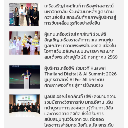
เครือเจริญโภคภัณฑ์ หารือจุฬาลงกรณ์
มหาวิทยาลัย ร่วมพัฒนาหลักสูตรด้าน
ความยั่งยืน ยกระดับศักยภาพผู้บริหารสู่
การขับเคลื่อนธุรกิจอย่างยั่งยืน
ผู้แทนเครือเจริญโภคภัณฑ์ ร่วมพิธี
อัญเชิญเครื่องราชสักการะและพานพุ่ม
ทูลเกล้าฯ ถวายพระพรชัยมงคล เนื่องใน
โอกาสวันเฉลิมพระชนมพรรษา พระบาท
สมเด็จพระเจ้าอยู่หัว 28 กรกฎาคม 2569
ผู้บริหารเครือซีพี ร่วมเวที Huawei
Thailand Digital & AI Summit 2026
ชูยุทธศาสตร์ AI For All ยกระดับ
ศักยภาพองค์กร สู่การใช้งานจริง
มูลนิธิเจริญโภคภัณฑ์ (ซีพี) ลงนามความ
ร่วมมือทางวิชาการกับ มทร.อีสาน เดิน
หน้าบูรณาการองค์ความรู้ด้านการวิจัย
และการตลาดดิจิทัล ซึ่งได้รับการ
สนับสนุนทุนวิจัยจาก วช. ต่อยอด
โครงการฟาร์มกระบือทันสมัย ยกระดับ