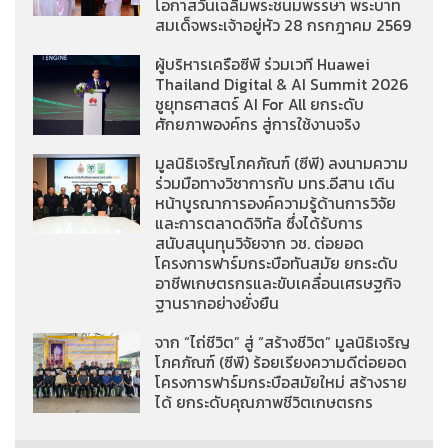
โอกาสวันเฉลิมพระชนมพรรษา พระบาท
สมเด็จพระเจ้าอยู่หัว 28 กรกฎาคม 2569
ผู้บริหารเครือซีพี ร่วมเวที Huawei
Thailand Digital & AI Summit 2026
ชูยุทธศาสตร์ AI For All ยกระดับ
ศักยภาพองค์กร สู่การใช้งานจริง
มูลนิธิเจริญโภคภัณฑ์ (ซีพี) ลงนามความ
ร่วมมือทางวิชาการกับ มทร.อีสาน เดิน
หน้าบูรณาการองค์ความรู้ด้านการวิจัย
และการตลาดดิจิทัล ซึ่งได้รับการ
สนับสนุนทุนวิจัยจาก วช. ต่อยอด
โครงการฟาร์มกระบือทันสมัย ยกระดับ
อาชีพเกษตรกรและขับเคลื่อนเศรษฐกิจ
ฐานรากอย่างยั่งยืน
จาก “ไถ่ชีวิต” สู่ “สร้างชีวิต” มูลนิธิเจริญ
โภคภัณฑ์ (ซีพี) ร้อยเรียงความดีต่อยอด
โครงการฟาร์มกระบือสมัยใหม่ สร้างราย
ได้ ยกระดับคุณภาพชีวิตเกษตรกร