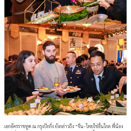
เอกอัครราชทูต ณ กรุงปักกิ่ง ยังกล่าวถึง “จีน–ไทยใช่อื่นไกล พี่น้อง