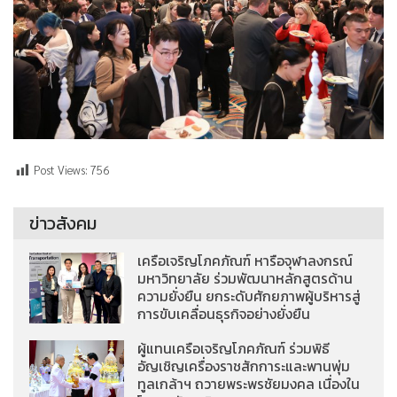
Post Views:
756
ข่าวสังคม
เครือเจริญโภคภัณฑ์ หารือจุฬาลงกรณ์
มหาวิทยาลัย ร่วมพัฒนาหลักสูตรด้าน
ความยั่งยืน ยกระดับศักยภาพผู้บริหารสู่
การขับเคลื่อนธุรกิจอย่างยั่งยืน
ผู้แทนเครือเจริญโภคภัณฑ์ ร่วมพิธี
อัญเชิญเครื่องราชสักการะและพานพุ่ม
ทูลเกล้าฯ ถวายพระพรชัยมงคล เนื่องใน