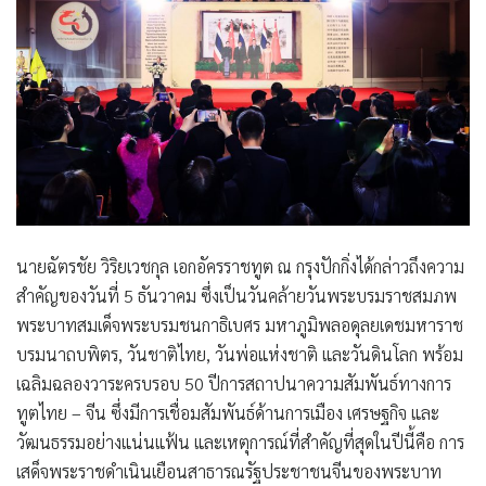
นายฉัตรชัย วิริยเวชกุล เอกอัครราชทูต ณ กรุงปักกิ่งได้กล่าวถึงความ
สำคัญของวันที่ 5 ธันวาคม ซึ่งเป็นวันคล้ายวันพระบรมราชสมภพ
พระบาทสมเด็จพระบรมชนกาธิเบศร มหาภูมิพลอดุลยเดชมหาราช
บรมนาถบพิตร, วันชาติไทย, วันพ่อแห่งชาติ และวันดินโลก พร้อม
เฉลิมฉลองวาระครบรอบ 50 ปีการสถาปนาความสัมพันธ์ทางการ
ทูตไทย – จีน ซึ่งมีการเชื่อมสัมพันธ์ด้านการเมือง เศรษฐกิจ และ
วัฒนธรรมอย่างแน่นแฟ้น และเหตุการณ์ที่สำคัญที่สุดในปีนี้คือ การ
เสด็จพระราชดำเนินเยือนสาธารณรัฐประชาชนจีนของพระบาท