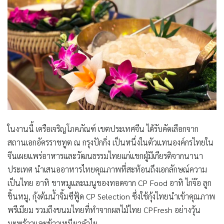
ในงานนี้ เครือเจริญโภคภัณฑ์ เขตประเทศจีน ได้รับคัดเลือกจาก
สถานเอกอัครราชทูต ณ กรุงปักกิ่ง เป็นหนึ่งในตัวแทนองค์กรไทยใน
จีนเผยแพร่อาหารและวัฒนธรรมไทยแก่แขกผู้มีเกียรติจากนานา
ประเทศ นำเสนออาหารไทยคุณภาพที่สะท้อนถึงเอกลักษณ์ความ
เป็นไทย อาทิ ขาหมูและเมนูของทอดจาก CP Food อาทิ ไก่จ๊อ ลูก
ชิ้นหมู, กุ้งต้มน้ำจิ้มซีฟู้ด CP Selection ซึ่งใช้กุ้งไทยนำเข้าคุณภาพ
พรีเมียม รวมถึงขนมไทยที่ทำจากผลไม้ไทย CPFresh อย่างวุ้น
มะพร้าวและข้าวเหนียวลำไย