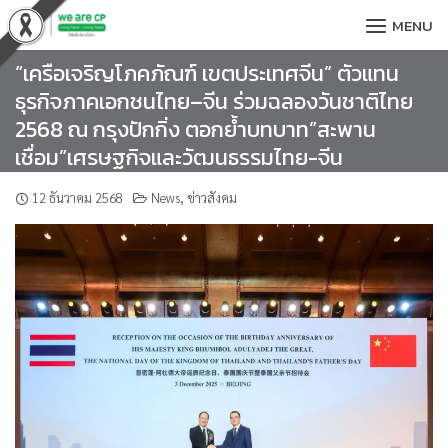
Skip
MENU
to
content
“เครือเจริญโภคภัณฑ์ เขตประเทศจีน” ตัวแทน
ธุรกิจภาคเอกชนไทย–จีน ร่วมฉลองวันชาติไทย
2568 ณ กรุงปักกิ่ง ตอกย้ำบทบาท”สะพาน
เชื่อม”เศรษฐกิจและวัฒนธรรมไทย-จีน
12 ธันวาคม 2568
News
,
ข่าวสังคม