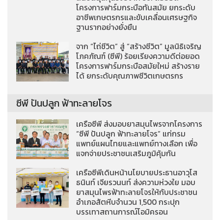
โครงการฟาร์มกระบือทันสมัย ยกระดับ
อาชีพเกษตรกรและขับเคลื่อนเศรษฐกิจ
ฐานรากอย่างยั่งยืน
จาก “ไถ่ชีวิต” สู่ “สร้างชีวิต” มูลนิธิเจริญ
โภคภัณฑ์ (ซีพี) ร้อยเรียงความดีต่อยอด
โครงการฟาร์มกระบือสมัยใหม่ สร้างราย
ได้ ยกระดับคุณภาพชีวิตเกษตรกร
ซีพี ปันปลูก ฟ้าทะลายโจร
เครือซีพี ส่งมอบยาสมุนไพรจากโครงการ
“ซีพี ปันปลูก ฟ้าทะลายโจร” แก่กรม
แพทย์แผนไทยและแพทย์ทางเลือก เพื่อ
แจกจ่ายประชาชนเสริมภูมิคุ้มกัน
เครือซีพีเดินหน้านโยบายประธานอาวุโส
ธนินท์ เจียรวนนท์ ส่งความห่วงใย มอบ
ยาสมุนไพรฟ้าทะลายโจรให้กับประชาชน
อำเภอสัตหีบจำนวน 1,500 กระปุก
บรรเทาสถานการณ์โอมิครอน