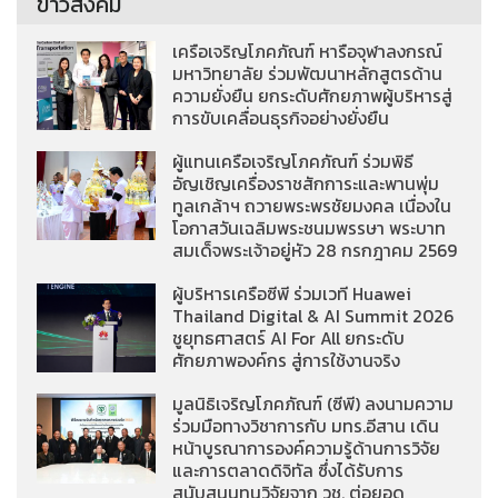
ข่าวสังคม
เครือเจริญโภคภัณฑ์ หารือจุฬาลงกรณ์
มหาวิทยาลัย ร่วมพัฒนาหลักสูตรด้าน
ความยั่งยืน ยกระดับศักยภาพผู้บริหารสู่
การขับเคลื่อนธุรกิจอย่างยั่งยืน
ผู้แทนเครือเจริญโภคภัณฑ์ ร่วมพิธี
อัญเชิญเครื่องราชสักการะและพานพุ่ม
ทูลเกล้าฯ ถวายพระพรชัยมงคล เนื่องใน
โอกาสวันเฉลิมพระชนมพรรษา พระบาท
สมเด็จพระเจ้าอยู่หัว 28 กรกฎาคม 2569
ผู้บริหารเครือซีพี ร่วมเวที Huawei
Thailand Digital & AI Summit 2026
ชูยุทธศาสตร์ AI For All ยกระดับ
ศักยภาพองค์กร สู่การใช้งานจริง
มูลนิธิเจริญโภคภัณฑ์ (ซีพี) ลงนามความ
ร่วมมือทางวิชาการกับ มทร.อีสาน เดิน
หน้าบูรณาการองค์ความรู้ด้านการวิจัย
และการตลาดดิจิทัล ซึ่งได้รับการ
สนับสนุนทุนวิจัยจาก วช. ต่อยอด