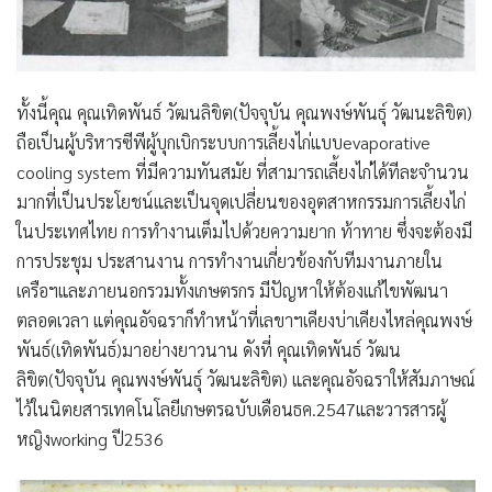
ทั้งนี้คุณ คุณเทิดพันธ์ วัฒนลิขิต(ปัจจุบัน คุณพงษ์พันธุ์ วัฒนะลิขิต)
ถือเป็นผู้บริหารซีพีผู้บุกเบิกระบบการเลี้ยงไก่แบบevaporative
cooling system ที่มีความทันสมัย ที่สามารถเลี้ยงไก่ได้ทีละจำนวน
มากที่เป็นประโยชน์และเป็นจุดเปลี่ยนของอุตสาหกรรมการเลี้ยงไก่
ในประเทศไทย การทำงานเต็มไปด้วยความยาก ท้าทาย ซึ่งจะต้องมี
การประชุม ประสานงาน การทำงานเกี่ยวข้องกับทีมงานภายใน
เครือฯและภายนอกรวมทั้งเกษตรกร มีปัญหาให้ต้องแก้ไขพัฒนา
ตลอดเวลา แต่คุณอัจฉราก็ทำหน้าที่เลขาฯเคียงบ่าเคียงไหล่คุณพงษ์
พันธ์(เทิดพันธ์)มาอย่างยาวนาน ดังที่ คุณเทิดพันธ์ วัฒน
ลิขิต(ปัจจุบัน คุณพงษ์พันธุ์ วัฒนะลิขิต) และคุณอัจฉราให้สัมภาษณ์
ไว้ในนิตยสารเทคโนโลยีเกษตรฉบับเดือนธค.2547และวารสารผู้
หญิงworking ปี2536