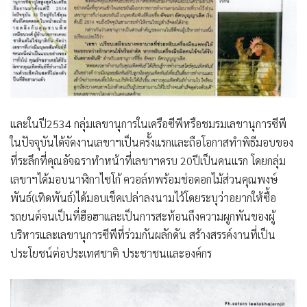
และในปี2534 กลุ่มเลขานุการในเครือซีพีหรือชมรมเลขานุการซีพี
ในปัจจุบันได้จัดงานเลขาฯเป็นครั้งแรกและถือโอกาสทำพิธีมอบของ
ที่ระลึกที่คุณอัจฉราทำหน้าที่เลขาฯครบ 20ปีเป็นคนแรก โดยกลุ่ม
เลขาฯได้มอบนาฬิกาไซโก้ ควอล์ทพร้อมช่อดอกไม้ส่วนคุณพงษ์
พันธ์(เทิดพันธ์)ได้มอบเช็คเปล่าลงนามไว้โดยระบุว่าอยากให้ซื้อ
รถยนต์จนเป็นที่ฮือฮาและเป็นการสะท้อนถึงความผูกพันของผู้
บริหารและเลขานุการซีพีที่ร่วมกันผลักดัน สร้างสรรค์งานที่เป็น
ประโยชน์ต่อประเทศชาติ ประชาชนและองค์กร