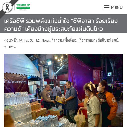
Skip
MENU
to
content
เครือซีพี รวมพลังแห่งน้ำใจ “ซีพีอาสา ร้อยเรียง
ความดี” เคียงข้างผู้ประสบภัยแผ่นดินไหว
29 มีนาคม 2568
News
,
กิจกรรมเพื่อสังคม
,
กิจกรรมและสิทธิประโยชน์
,
ข่าวเด่น