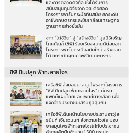
และการตลาดดิจิทัล ซึ่งได้รับการ
สนับสนุนทุนวิจัยจาก วช. ต่อยอด
โครงการฟาร์มกระบือทันสมัย ยกระดับ
อาชีพเกษตรกรและขับเคลื่อนเศรษฐกิจ
ฐานรากอย่างยั่งยืน
จาก “ไถ่ชีวิต” สู่ “สร้างชีวิต” มูลนิธิเจริญ
โภคภัณฑ์ (ซีพี) ร้อยเรียงความดีต่อยอด
โครงการฟาร์มกระบือสมัยใหม่ สร้างราย
ได้ ยกระดับคุณภาพชีวิตเกษตรกร
ซีพี ปันปลูก ฟ้าทะลายโจร
เครือซีพี ส่งมอบยาสมุนไพรจากโครงการ
“ซีพี ปันปลูก ฟ้าทะลายโจร” แก่กรม
แพทย์แผนไทยและแพทย์ทางเลือก เพื่อ
แจกจ่ายประชาชนเสริมภูมิคุ้มกัน
เครือซีพีเดินหน้านโยบายประธานอาวุโส
ธนินท์ เจียรวนนท์ ส่งความห่วงใย มอบ
ยาสมุนไพรฟ้าทะลายโจรให้กับประชาชน
อำเภอสัตหีบจำนวน 1,500 กระปุก