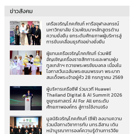
ข่าวสังคม
เครือเจริญโภคภัณฑ์ หารือจุฬาลงกรณ์
มหาวิทยาลัย ร่วมพัฒนาหลักสูตรด้าน
ความยั่งยืน ยกระดับศักยภาพผู้บริหารสู่
การขับเคลื่อนธุรกิจอย่างยั่งยืน
ผู้แทนเครือเจริญโภคภัณฑ์ ร่วมพิธี
อัญเชิญเครื่องราชสักการะและพานพุ่ม
ทูลเกล้าฯ ถวายพระพรชัยมงคล เนื่องใน
โอกาสวันเฉลิมพระชนมพรรษา พระบาท
สมเด็จพระเจ้าอยู่หัว 28 กรกฎาคม 2569
ผู้บริหารเครือซีพี ร่วมเวที Huawei
Thailand Digital & AI Summit 2026
ชูยุทธศาสตร์ AI For All ยกระดับ
ศักยภาพองค์กร สู่การใช้งานจริง
มูลนิธิเจริญโภคภัณฑ์ (ซีพี) ลงนามความ
ร่วมมือทางวิชาการกับ มทร.อีสาน เดิน
หน้าบูรณาการองค์ความรู้ด้านการวิจัย