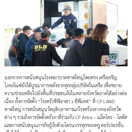
นอกจากการสนับสนุนโรงพยาบาลหาดใหญ่โดยตรง เครือเจริญ
โภคภัณฑ์ยังได้บูรณาการพลังจากทุกกลุ่มบริษัทในเครือ เพื่อขยาย
ความช่วยเหลือไปยังพื้นที่ประสบภัยในหลายจังหวัดภาคใต้อย่างต่อ
เนื่อง ทั้งการจัดตั้ง “โรงครัวซีพีอาสา x ซีพีเอฟ” ที่ CP LAND
หาดใหญ่ การสนับสนุนวัตถุดิบอาหารแก่โรงครัวกลางของจังหวัด
ต่าง ๆ รวมถึงการจัดตั้งครัวภาคีร่วมกับ CP Axtra – แม็คโคร – โลตัส
และการสนับสนุนภารกิจกู้ภัยด้วยโดรนบรรทุกของทรู คอร์ปอเรชั่น