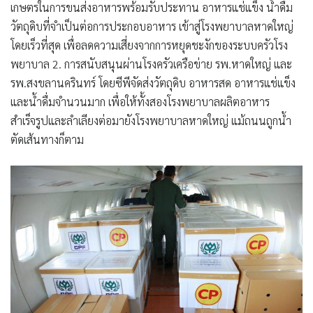
เกษตรในการขนส่งอาหารพร้อมรับประทาน อาหารแช่แข็ง น้ำดื่ม
วัตถุดิบที่จำเป็นต่อการประกอบอาหาร เข้าสู่โรงพยาบาลหาดใหญ่
โดยเร็วที่สุด เพื่อลดความเสี่ยงจากการหยุดชะงักของระบบครัวโรง
พยาบาล 2. การสนับสนุนผ่านโรงครัวเครือข่าย รพ.หาดใหญ่ และ
รพ.สงขลานครินทร์ โดยซีพีจัดส่งวัตถุดิบ อาหารสด อาหารแช่แข็ง
และน้ำดื่มจำนวนมาก เพื่อให้ทั้งสองโรงพยาบาลผลิตอาหาร
สำเร็จรูปและลำเลียงต่อมายังโรงพยาบาลหาดใหญ่ แม้ถนนถูกน้ำ
ตัดเส้นทางก็ตาม