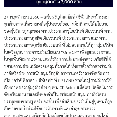
27 พฤศจิกายน 2568 – เครือเจริญโภคภัณฑ์ (ซีพี) เดินหน้าระดม
ทุกศักยภาพเพื่อช่วยเหลือผู้ประสบภัยอย่างเต็มที่ ภายใต้นโยบาย
ของผู้บริหารสูงสุดของ ท่านประธานอาวุโสธนินท์ เจียรวนนท์ ท่าน
ประธานกรรมการสุภกิต เจียรวนนท์ ประธานกรรมการ และ ท่าน
ประธานกรรมการศุภชัย เจียรวนนท์ ที่ได้มอบหมายให้ทุกกลุ่มบริษัท
ในเครือบูรณาการความร่วมมือแบบ “One CP” เพื่อดูแลประชาชน
ในทุกพื้นที่อย่างเร่งด่วนและทั่วถึง จากนโยบายดังกล่าว เครือซีพีได้
ขยายความช่วยเหลือครอบคลุมทั้งภาคใต้ ทั้งการตั้งครัวกลางร่วมกับ
ภาคีเครือข่าย การสนับสนุนวัตถุดิบอาหารแก่ครัวกลางจังหวัด การ
เปิด “ครัวซีพีอาสา x ซีพีเอฟ” ที่ CP LAND หาดใหญ่ รวมถึงการใช้
ศักยภาพของกลุ่มธุรกิจต่าง ๆ เช่น CP Axtra–แม็คโคร–โลตัส ในการ
จัดเตรียมอาหารและสิ่งของจำเป็น พร้อมสนับสนุน ภารกิจโดรน
บรรทุกของจากทรู คอร์ปอเรชั่น เพื่อลำเลียงของจำเป็นสู่ชุมชนที่ถูก
ตัดขาดจากน้ำท่วมได้อย่างทันท่วงที และล่าสุด กระทรวง
สาธารณสุข และ เครือเจริญโภคภัณฑ์ ได้ประชุมด่วนทางออนไลน์