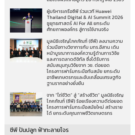
ผู้บริหารเครือซีพี ร่วมเวที Huawei
Thailand Digital & AI Summit 2026
ชูยุทธศาสตร์ AI For All ยกระดับ
ศักยภาพองค์กร สู่การใช้งานจริง
มูลนิธิเจริญโภคภัณฑ์ (ซีพี) ลงนามความ
ร่วมมือทางวิชาการกับ มทร.อีสาน เดิน
หน้าบูรณาการองค์ความรู้ด้านการวิจัย
และการตลาดดิจิทัล ซึ่งได้รับการ
สนับสนุนทุนวิจัยจาก วช. ต่อยอด
โครงการฟาร์มกระบือทันสมัย ยกระดับ
อาชีพเกษตรกรและขับเคลื่อนเศรษฐกิจ
ฐานรากอย่างยั่งยืน
จาก “ไถ่ชีวิต” สู่ “สร้างชีวิต” มูลนิธิเจริญ
โภคภัณฑ์ (ซีพี) ร้อยเรียงความดีต่อยอด
โครงการฟาร์มกระบือสมัยใหม่ สร้างราย
ได้ ยกระดับคุณภาพชีวิตเกษตรกร
ซีพี ปันปลูก ฟ้าทะลายโจร