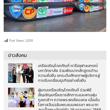
Post Views:
2,818
ข่าวสังคม
เครือเจริญโภคภัณฑ์ หารือจุฬาลงกรณ์
มหาวิทยาลัย ร่วมพัฒนาหลักสูตรด้าน
ความยั่งยืน ยกระดับศักยภาพผู้บริหารสู่
การขับเคลื่อนธุรกิจอย่างยั่งยืน
ผู้แทนเครือเจริญโภคภัณฑ์ ร่วมพิธี
อัญเชิญเครื่องราชสักการะและพานพุ่ม
ทูลเกล้าฯ ถวายพระพรชัยมงคล เนื่องใน
โอกาสวันเฉลิมพระชนมพรรษา พระบาท
สมเด็จพระเจ้าอยู่หัว 28 กรกฎาคม 2569