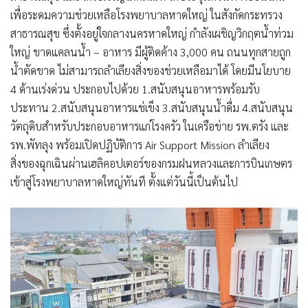
เพื่อระดมความช่วยเหลือโรงพยาบาลหาดใหญ่ ในสังกัดกระทรวง
สาธารณสุข ซึ่งตั้งอยู่ใจกลางนครหาดใหญ่ กำลังเผชิญวิกฤตน้ำท่วม
ใหญ่ ขาดแคลนน้ำ – อาหาร มีผู้ติดค้าง 3,000 คน ถนนทุกสายถูก
น้ำตัดขาด ไม่สามารถลำเลียงสิ่งของช่วยเหลือมาได้ โดยมีนโยบาย
4 ด้านเร่งด่วน ประกอบไปด้วย 1.สนับสนุนอาหารพร้อมรับ
ประทาน 2.สนับสนุนอาหารแช่เข็ง 3.สนับสนุนน้ำดื่ม 4.สนับสนุน
วัตถุดิบสำหรับประกอบอาหารแก่โรงครัว ในเครือข่าย รพ.ตรัง และ
รพ.พัทลุง พร้อมเปิดปฏิบัติการ Air Support Mission ลำเลียง
สิ่งของฉุกเฉินผ่านเฮลิคอปเตอร์ของกรมฝนหลวงและการบินเกษตร
เข้าสู่โรงพยาบาลหาดใหญ่ทันที ตั้งแต่วันนี้เป็นต้นไป