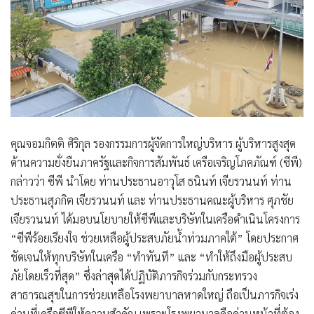
คุณจอมกิตติ ศิริกุล รองกรรมการผู้จัดการใหญ่บริหาร ผู้บริหารสูงสุด
ด้านความยั่งยืนภาครัฐและกิจการสัมพันธ์ เครือเจริญโภคภัณฑ์ (ซีพี)
กล่าวว่า ซีพี นำโดย ท่านประธานอาวุโส ธนินท์ เจียรวนนท์ ท่าน
ประธานสุภกิต เจียรวนนท์ และ ท่านประธานคณะผู้บริหาร ศุภชัย
เจียรวนนท์ ได้มอบนโยบายให้ซีพีและบริษัทในเครือดำเนินโครงการ
“ซีพีร้อยเรียงใจ ช่วยเหลือผู้ประสบภัยน้ำท่วมภาคใต้” โดยประกาศ
ชัดเจนให้ทุกบริษัทในเครือ “ทำทันที” และ “ทำให้ถึงมือผู้ประสบ
ภัยโดยเร็วที่สุด” ซึ่งล่าสุดได้ปฏิบัติภารกิจร่วมกับกระทรวง
สาธารณสุขในการช่วยเหลือโรงพยาบาลหาดใหญ่ ถือเป็นภารกิจเร่ง
ด่วนที่เครือซีพีให้ความสำคัญ เพราะโรงพยาบาลคือด่านหน้าที่ต้อง