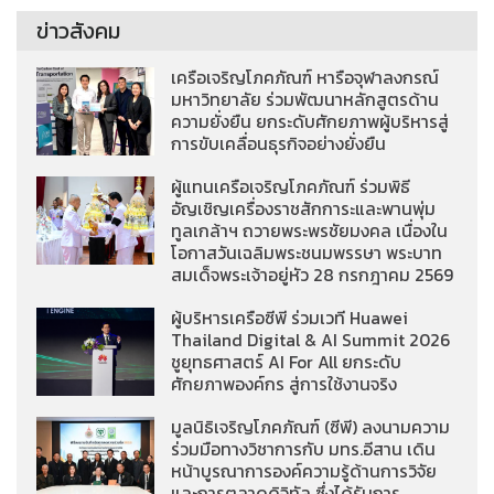
ข่าวสังคม
เครือเจริญโภคภัณฑ์ หารือจุฬาลงกรณ์
มหาวิทยาลัย ร่วมพัฒนาหลักสูตรด้าน
ความยั่งยืน ยกระดับศักยภาพผู้บริหารสู่
การขับเคลื่อนธุรกิจอย่างยั่งยืน
ผู้แทนเครือเจริญโภคภัณฑ์ ร่วมพิธี
อัญเชิญเครื่องราชสักการะและพานพุ่ม
ทูลเกล้าฯ ถวายพระพรชัยมงคล เนื่องใน
โอกาสวันเฉลิมพระชนมพรรษา พระบาท
สมเด็จพระเจ้าอยู่หัว 28 กรกฎาคม 2569
ผู้บริหารเครือซีพี ร่วมเวที Huawei
Thailand Digital & AI Summit 2026
ชูยุทธศาสตร์ AI For All ยกระดับ
ศักยภาพองค์กร สู่การใช้งานจริง
มูลนิธิเจริญโภคภัณฑ์ (ซีพี) ลงนามความ
ร่วมมือทางวิชาการกับ มทร.อีสาน เดิน
หน้าบูรณาการองค์ความรู้ด้านการวิจัย
และการตลาดดิจิทัล ซึ่งได้รับการ