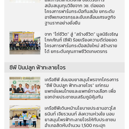
สนับสนุนทุนวิจัยจาก วช. ต่อยอด
โครงการฟาร์มกระบือทันสมัย ยกระดับ
อาชีพเกษตรกรและขับเคลื่อนเศรษฐกิจ
ฐานรากอย่างยั่งยืน
จาก “ไถ่ชีวิต” สู่ “สร้างชีวิต” มูลนิธิเจริญ
โภคภัณฑ์ (ซีพี) ร้อยเรียงความดีต่อยอด
โครงการฟาร์มกระบือสมัยใหม่ สร้างราย
ได้ ยกระดับคุณภาพชีวิตเกษตรกร
ซีพี ปันปลูก ฟ้าทะลายโจร
เครือซีพี ส่งมอบยาสมุนไพรจากโครงการ
“ซีพี ปันปลูก ฟ้าทะลายโจร” แก่กรม
แพทย์แผนไทยและแพทย์ทางเลือก เพื่อ
แจกจ่ายประชาชนเสริมภูมิคุ้มกัน
เครือซีพีเดินหน้านโยบายประธานอาวุโส
ธนินท์ เจียรวนนท์ ส่งความห่วงใย มอบ
ยาสมุนไพรฟ้าทะลายโจรให้กับประชาชน
อำเภอสัตหีบจำนวน 1,500 กระปุก