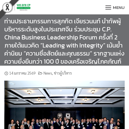
Skip
MENU
to
content
ท่านประธานกรรมการสุภกิต เจียรวนนท์ นำทัพผู้
บริหารระดับสูงในประเทศจีน ร่วมประชุม C.P.
China Business Leadership Forum ครั้งที่ 2
ภายใต้แนวคิด “Leading with Integrity” เน้นย้ำ
ค่านิยม “ความซื่อสัตย์และคุณธรรม” รากฐานแห่ง
ความยั่งยืนกว่า 100 ปี ของเครือเจริญโภคภัณฑ์
14 มกราคม 2569
News
,
ข่าวผู้บริหาร