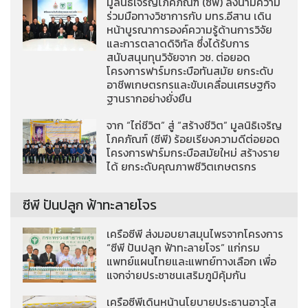
มูลนิธิเจริญโภคภัณฑ์ (ซีพี) ลงนามความ
ร่วมมือทางวิชาการกับ มทร.อีสาน เดิน
หน้าบูรณาการองค์ความรู้ด้านการวิจัย
และการตลาดดิจิทัล ซึ่งได้รับการ
สนับสนุนทุนวิจัยจาก วช. ต่อยอด
โครงการฟาร์มกระบือทันสมัย ยกระดับ
อาชีพเกษตรกรและขับเคลื่อนเศรษฐกิจ
ฐานรากอย่างยั่งยืน
จาก “ไถ่ชีวิต” สู่ “สร้างชีวิต” มูลนิธิเจริญ
โภคภัณฑ์ (ซีพี) ร้อยเรียงความดีต่อยอด
โครงการฟาร์มกระบือสมัยใหม่ สร้างราย
ได้ ยกระดับคุณภาพชีวิตเกษตรกร
ซีพี ปันปลูก ฟ้าทะลายโจร
เครือซีพี ส่งมอบยาสมุนไพรจากโครงการ
“ซีพี ปันปลูก ฟ้าทะลายโจร” แก่กรม
แพทย์แผนไทยและแพทย์ทางเลือก เพื่อ
แจกจ่ายประชาชนเสริมภูมิคุ้มกัน
เครือซีพีเดินหน้านโยบายประธานอาวุโส