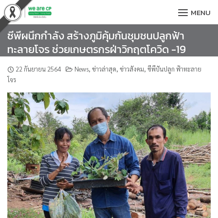
Skip
MENU
to
content
ซีพีผนึกกำลัง สร้างภูมิคุ้มกันชุมชนปลูกฟ้า
ทะลายโจร ช่วยเกษตรกรฝ่าวิกฤตโควิด -19
22 กันยายน 2564
News
,
ข่าวล่าสุด
,
ข่าวสังคม
,
ซีพีปันปลูก ฟ้าทะลาย
โจร