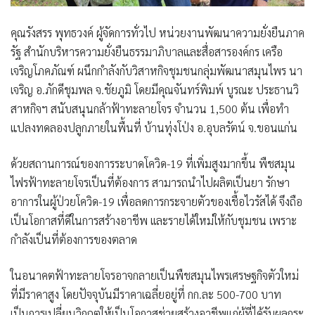
คุณรังสรร พุทธวงค์ ผู้จัดการทั่วไป หน่วยงานพัฒนาความยั่งยืนภาค
รัฐ สำนักบริหารความยั่งยืนธรรมาภิบาลและสื่อสารองค์กร เครือ
เจริญโภคภัณฑ์
ผนึกกำลังกับวิสาหกิจชุมชนกลุ่มพัฒนาสมุนไพร นา
เจริญ อ.ภักดีชุมพล จ.ชัยภูมิ โดยมี
คุณจันทร์พิมพ์ บูรณะ ประธานวิ
สาหกิจฯ
สนับสนุนกล้าฟ้าทะลายโจร จำนวน 1,500 ต้น เพื่อทำ
แปลงทดลองปลูกภายในพื้นที่ บ้านทุ่งโป่ง อ.อุบลรัตน์ จ.ขอนแก่น
ด้วยสถานการณ์ของการระบาดโควิด-19 ที่เพิ่มสูงมากขึ้น พืชสมุน
ไฟรฟ้าทะลายโจรเป็นที่ต้องการ สามารถนำไปผลิตเป็นยา รักษา
อาการในผู้ป่วยโควิด-19 เพื่อลดการกระจายตัวของเชื้อไวรัสได้ จึงถือ
เป็นโอกาสที่ดีในการสร้างอาชีพ เเละรายได้ใหม่ให้กับชุมชน เพราะ
กำลังเป็นที่ต้องการของตลาด
ในอนาคตฟ้าทะลายโจรอาจกลายเป็นพืชสมุนไพรเศรษฐกิจตัวใหม่
ที่มีราคาสูง โดยปัจจุบันมีราคาเฉลี่ยอยู่ที่ กก.ละ 500-700 บาท
เป็นการเปลี่ยนวิกฤตให้เป็นโอกาสช่วยสร้างอาชีพแก่ผู้ที่ได้รับผลกระ