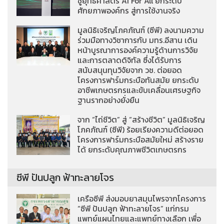
ชูยุทธศาสตร์ AI For All ยกระดับ
ศักยภาพองค์กร สู่การใช้งานจริง
มูลนิธิเจริญโภคภัณฑ์ (ซีพี) ลงนามความ
ร่วมมือทางวิชาการกับ มทร.อีสาน เดิน
หน้าบูรณาการองค์ความรู้ด้านการวิจัย
และการตลาดดิจิทัล ซึ่งได้รับการ
สนับสนุนทุนวิจัยจาก วช. ต่อยอด
โครงการฟาร์มกระบือทันสมัย ยกระดับ
อาชีพเกษตรกรและขับเคลื่อนเศรษฐกิจ
ฐานรากอย่างยั่งยืน
จาก “ไถ่ชีวิต” สู่ “สร้างชีวิต” มูลนิธิเจริญ
โภคภัณฑ์ (ซีพี) ร้อยเรียงความดีต่อยอด
โครงการฟาร์มกระบือสมัยใหม่ สร้างราย
ได้ ยกระดับคุณภาพชีวิตเกษตรกร
ซีพี ปันปลูก ฟ้าทะลายโจร
เครือซีพี ส่งมอบยาสมุนไพรจากโครงการ
“ซีพี ปันปลูก ฟ้าทะลายโจร” แก่กรม
แพทย์แผนไทยและแพทย์ทางเลือก เพื่อ