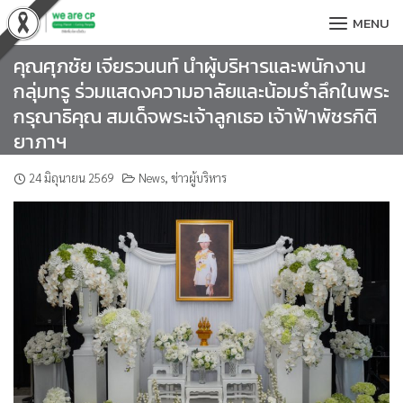
Skip
MENU
to
content
คุณศุภชัย เจียรวนนท์ นำผู้บริหารและพนักงาน
กลุ่มทรู ร่วมแสดงความอาลัยและน้อมรำลึกในพระ
กรุณาธิคุณ สมเด็จพระเจ้าลูกเธอ เจ้าฟ้าพัชรกิติ
ยาภาฯ
24 มิถุนายน 2569
News
,
ข่าวผู้บริหาร