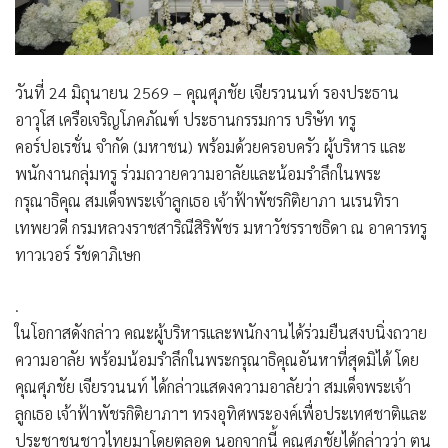
วันที่ 24 มิถุนายน 2569 – คุณศุภชัย เจียรวนนท์ รองประธาน
อาวุโส เครือเจริญโภคภัณฑ์ ประธานกรรมการ บริษัท ทรู
คอร์ปอเรชั่น จำกัด (มหาชน) พร้อมด้วยครอบครัว ผู้บริหาร และ
พนักงานกลุ่มทรู ร่วมถวายความอาลัยและน้อมรำลึกในพระ
กรุณาธิคุณ สมเด็จพระเจ้าลูกเธอ เจ้าฟ้าพัชรกิติยาภา นเรนทิรา
เทพยวดี กรมหลวงราชสาริณีสิริพัชร มหาวัชรราชธิดา ณ อาคารทรู
ทาวเวอร์ รัชดาภิเษก
.
ในโอกาสดังกล่าว คณะผู้บริหารและพนักงานได้ร่วมยืนสงบนิ่งถวาย
ความอาลัย พร้อมน้อมรำลึกในพระกรุณาธิคุณอันหาที่สุดมิได้ โดย
คุณศุภชัย เจียรวนนท์ ได้กล่าวแสดงความอาลัยว่า สมเด็จพระเจ้า
ลูกเธอ เจ้าฟ้าพัชรกิติยาภาฯ ทรงอุทิศพระองค์เพื่อประเทศชาติและ
ประชาชนชาวไทยมาโดยตลอด นอกจากนี้ คุณศุภชัยได้กล่าวว่า ตน