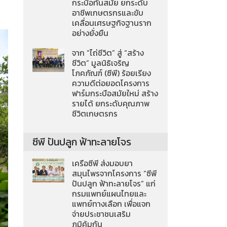
กระบือทันสมัย ยกระดับ
อาชีพเกษตรกรและขับ
เคลื่อนเศรษฐกิจฐานราก
อย่างยั่งยืน
จาก “ไถ่ชีวิต” สู่ “สร้าง
ชีวิต” มูลนิธิเจริญ
โภคภัณฑ์ (ซีพี) ร้อยเรียง
ความดีต่อยอดโครงการ
ฟาร์มกระบือสมัยใหม่ สร้าง
รายได้ ยกระดับคุณภาพ
ชีวิตเกษตรกร
ซีพี ปันปลูก ฟ้าทะลายโจร
เครือซีพี ส่งมอบยา
สมุนไพรจากโครงการ “ซีพี
ปันปลูก ฟ้าทะลายโจร” แก่
กรมแพทย์แผนไทยและ
แพทย์ทางเลือก เพื่อแจก
จ่ายประชาชนเสริม
ภูมิคุ้มกัน