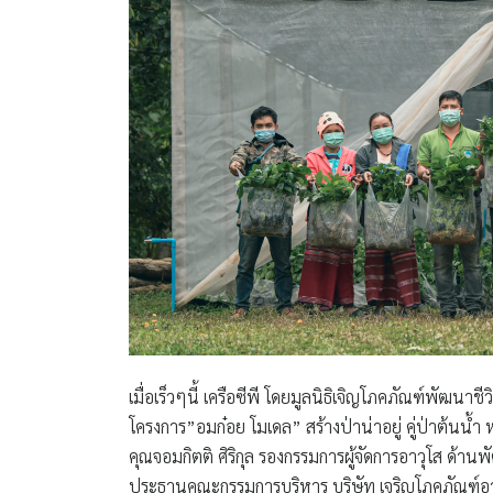
เมื่อเร็วๆนี้ เครือซีพี โดยมูลนิธิเจิญโภคภัณฑ์พัฒ
โครงการ”อมก๋อย โมเดล” สร้างป่าน่าอยู่ คู่ป่าต้นน้ำ
คุณจอมกิตติ ศิริกุล รองกรรมการผู้จัดการอาวุโส ด้าน
ประธานคณะกรรมการบริหาร บริษัท เจริญโภคภัณฑ์อา