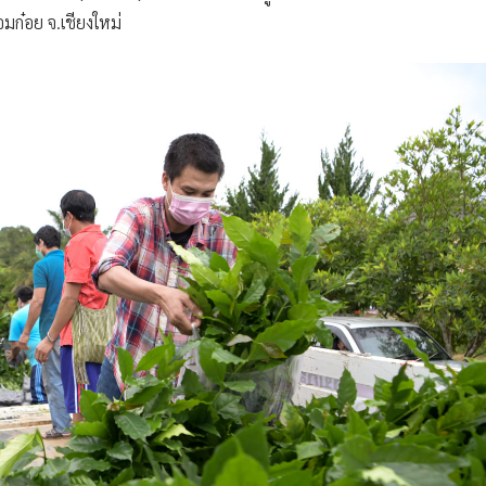
อมก๋อย จ.เชียงใหม่