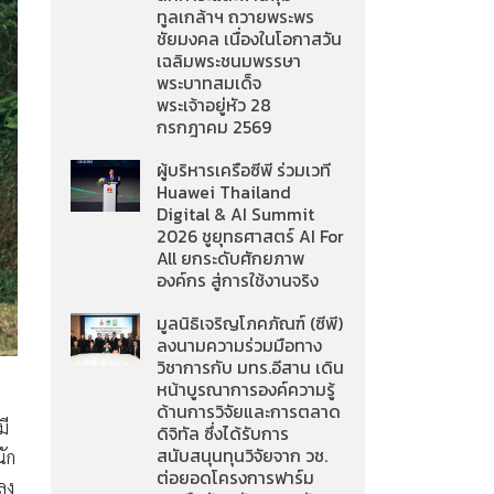
ทูลเกล้าฯ ถวายพระพร
ชัยมงคล เนื่องในโอกาสวัน
เฉลิมพระชนมพรรษา
พระบาทสมเด็จ
พระเจ้าอยู่หัว 28
กรกฎาคม 2569
ผู้บริหารเครือซีพี ร่วมเวที
Huawei Thailand
Digital & AI Summit
2026 ชูยุทธศาสตร์ AI For
All ยกระดับศักยภาพ
องค์กร สู่การใช้งานจริง
มูลนิธิเจริญโภคภัณฑ์ (ซีพี)
ลงนามความร่วมมือทาง
วิชาการกับ มทร.อีสาน เดิน
หน้าบูรณาการองค์ความรู้
ด้านการวิจัยและการตลาด
มี
ดิจิทัล ซึ่งได้รับการ
สนับสนุนทุนวิจัยจาก วช.
นัก
ต่อยอดโครงการฟาร์ม
ลง