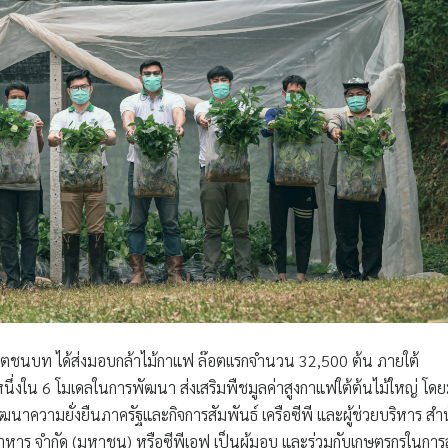
นาชีวิตชนบท ได้ส่งมอบกล้าไม้กาแฟ ล๊อตเเรกจำนวน 32,500 ต้น ภายใต้
 หนึ่งใน 6 โมเดลในการพัฒนา ส่งเสริมพืชมูลค่าสูงกาแฟใต้ต้นไม้ใหญ่ โดย
พัฒนาความยั่งยืนภาครัฐและกิจการสัมพันธ์ เครือซีพี และผู้ช่วยบริหาร สำ
หาร จำกัด (มหาชน) หรือซีพีเอฟ เป็นผู้มอบ และร่วมกับเกษตรกรในการ