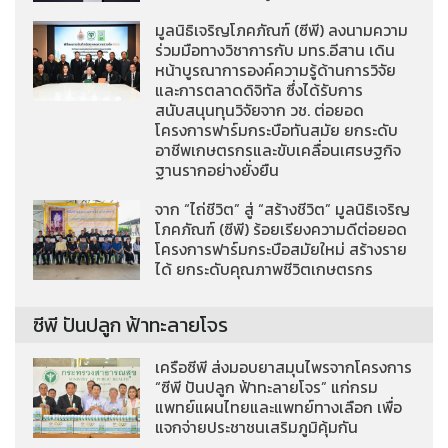
มูลนิธิเจริญโภคภัณฑ์ (ซีพี) ลงนามความ
ร่วมมือทางวิชาการกับ มทร.อีสาน เดิน
หน้าบูรณาการองค์ความรู้ด้านการวิจัย
และการตลาดดิจิทัล ซึ่งได้รับการ
สนับสนุนทุนวิจัยจาก วช. ต่อยอด
โครงการฟาร์มกระบือทันสมัย ยกระดับ
อาชีพเกษตรกรและขับเคลื่อนเศรษฐกิจ
ฐานรากอย่างยั่งยืน
จาก “ไถ่ชีวิต” สู่ “สร้างชีวิต” มูลนิธิเจริญ
โภคภัณฑ์ (ซีพี) ร้อยเรียงความดีต่อยอด
โครงการฟาร์มกระบือสมัยใหม่ สร้างราย
ได้ ยกระดับคุณภาพชีวิตเกษตรกร
ซีพี ปันปลูก ฟ้าทะลายโจร
เครือซีพี ส่งมอบยาสมุนไพรจากโครงการ
“ซีพี ปันปลูก ฟ้าทะลายโจร” แก่กรม
แพทย์แผนไทยและแพทย์ทางเลือก เพื่อ
แจกจ่ายประชาชนเสริมภูมิคุ้มกัน