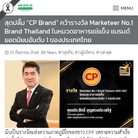
Skip
MENU
to
content
สุดปลื้ม “CP Brand” คว้ารางวัล Marketeer No.1
Brand Thailand ในหมวดอาหารแช่แข็ง แบรนด์
ยอดนิยมอันดับ 1 ของประเทศไทย
15 กันยายน 2564
News
,
ข่าวธุรกิจ
,
ข่าวผู้บริหาร
,
ข่าวล่าสุด
นับเป็นรางวัลแห่งความภาคภูมิใจของชาว CPF เพราะความสำเร็จ