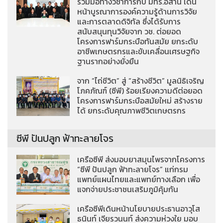
ร่วมมือทางวิชาการกับ มทร.อีสาน เดิน
หน้าบูรณาการองค์ความรู้ด้านการวิจัย
และการตลาดดิจิทัล ซึ่งได้รับการ
สนับสนุนทุนวิจัยจาก วช. ต่อยอด
โครงการฟาร์มกระบือทันสมัย ยกระดับ
อาชีพเกษตรกรและขับเคลื่อนเศรษฐกิจ
ฐานรากอย่างยั่งยืน
จาก “ไถ่ชีวิต” สู่ “สร้างชีวิต” มูลนิธิเจริญ
โภคภัณฑ์ (ซีพี) ร้อยเรียงความดีต่อยอด
โครงการฟาร์มกระบือสมัยใหม่ สร้างราย
ได้ ยกระดับคุณภาพชีวิตเกษตรกร
ซีพี ปันปลูก ฟ้าทะลายโจร
เครือซีพี ส่งมอบยาสมุนไพรจากโครงการ
“ซีพี ปันปลูก ฟ้าทะลายโจร” แก่กรม
แพทย์แผนไทยและแพทย์ทางเลือก เพื่อ
แจกจ่ายประชาชนเสริมภูมิคุ้มกัน
เครือซีพีเดินหน้านโยบายประธานอาวุโส
ธนินท์ เจียรวนนท์ ส่งความห่วงใย มอบ