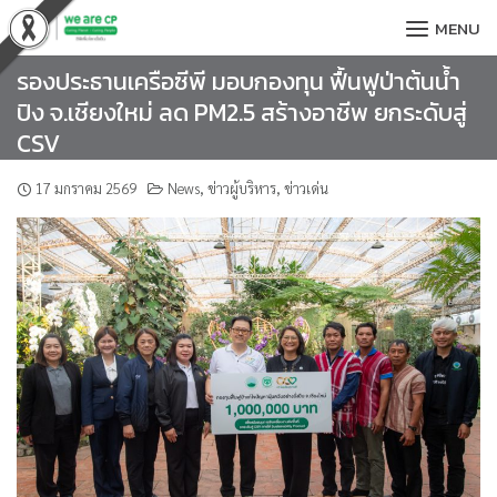
Skip
MENU
to
content
รองประธานเครือซีพี มอบกองทุน ฟื้นฟูป่าต้นน้ำ
ปิง จ.เชียงใหม่ ลด PM2.5 สร้างอาชีพ ยกระดับสู่
CSV
17 มกราคม 2569
News
,
ข่าวผู้บริหาร
,
ข่าวเด่น