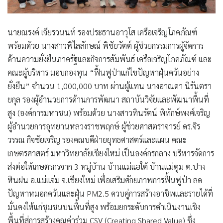
นายณรงค์ เจียรวนนท์ รองประธานอาวุโส เครือเจริญโภคภัณฑ์
พร้อมด้วย นางสาวพิไลลักษณ์ พิชัยวัตต์ ผู้ช่วยกรรมการผู้จัดการ
ด้านความยั่งยืนภาครัฐและกิจการสัมพันธ์ เครือเจริญโภคภัณฑ์ และ
คณะผู้บริหาร มอบกองทุน “ฟื้นฟูป่าแก้ไขปัญหาฝุ่นควันอย่าง
ยั่งยืน” จำนวน 1,000,000 บาท ผ่านผู้แทน นางอาณดา นิรันตรา
ยกุล รองผู้อำนวยการด้านการพัฒนา สถาบันวิจัยและพัฒนาพื้นที่
สูง (องค์การมหาชน) พร้อมด้วย นางสาวทินรัตน์ พิทักษ์พงศ์เจริญ
ผู้อำนวยการอุทยานหลวงราชพฤกษ์ ผู้ช่วยศาสตราจารย์ ดร.จิร
วรรณ กิจชัยเจริญ รองคณบดีฝ่ายยุทธศาสตร์และแผน คณะ
เกษตรศาสตร์ มหาวิทยาลัยเชียงใหม่ เป็นองค์กรกลาง บริหารจัดการ
ส่งต่อให้เกษตรกรจาก 3 หมู่บ้าน บ้านแม่แฮใต้ บ้านแม่ตูม ต.ปาง
หินฝน อ.แม่แจ่ม จ.เชียงใหม่ เพื่อเสริมศักยภาพการฟื้นฟูป่า ลด
ปัญหาหมอกควันและฝุ่น PM2.5 ควบคู่การสร้างอาชีพและรายได้ที่
มั่นคงให้แก่ชุมชนบนพื้นที่สูง พร้อมยกระดับการดำเนินงานเชิง
พื้นที่สู่การสร้างคุณค่าร่วม CSV (Creating Shared Value) ซึ่ง