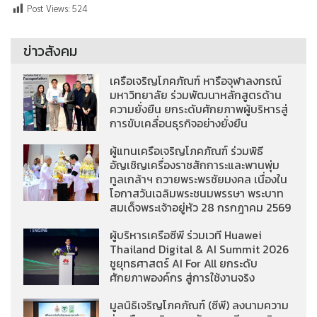
Post Views:
524
ข่าวสังคม
เครือเจริญโภคภัณฑ์ หารือจุฬาลงกรณ์
มหาวิทยาลัย ร่วมพัฒนาหลักสูตรด้าน
ความยั่งยืน ยกระดับศักยภาพผู้บริหารสู่
การขับเคลื่อนธุรกิจอย่างยั่งยืน
ผู้แทนเครือเจริญโภคภัณฑ์ ร่วมพิธี
อัญเชิญเครื่องราชสักการะและพานพุ่ม
ทูลเกล้าฯ ถวายพระพรชัยมงคล เนื่องใน
โอกาสวันเฉลิมพระชนมพรรษา พระบาท
สมเด็จพระเจ้าอยู่หัว 28 กรกฎาคม 2569
ผู้บริหารเครือซีพี ร่วมเวที Huawei
Thailand Digital & AI Summit 2026
ชูยุทธศาสตร์ AI For All ยกระดับ
ศักยภาพองค์กร สู่การใช้งานจริง
มูลนิธิเจริญโภคภัณฑ์ (ซีพี) ลงนามความ