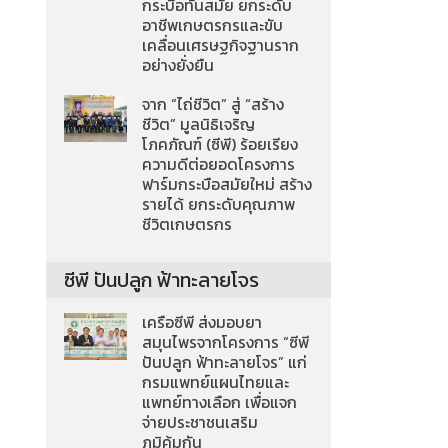
กระบือทันสมัย ยกระดับ
อาชีพเกษตรกรและขับ
เคลื่อนเศรษฐกิจฐานราก
อย่างยั่งยืน
จาก “ไถ่ชีวิต” สู่ “สร้าง
ชีวิต” มูลนิธิเจริญ
โภคภัณฑ์ (ซีพี) ร้อยเรียง
ความดีต่อยอดโครงการ
ฟาร์มกระบือสมัยใหม่ สร้าง
รายได้ ยกระดับคุณภาพ
ชีวิตเกษตรกร
ซีพี ปันปลูก ฟ้าทะลายโจร
เครือซีพี ส่งมอบยา
สมุนไพรจากโครงการ “ซีพี
ปันปลูก ฟ้าทะลายโจร” แก่
กรมแพทย์แผนไทยและ
แพทย์ทางเลือก เพื่อแจก
จ่ายประชาชนเสริม
ภูมิคุ้มกัน