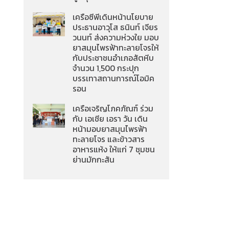
เครือซีพีเดินหน้านโยบาย
ประธานอาวุโส ธนินท์ เจียร
วนนท์ ส่งความห่วงใย มอบ
ยาสมุนไพรฟ้าทะลายโจรให้
กับประชาชนอำเภอสัตหีบ
จำนวน 1,500 กระปุก
บรรเทาสถานการณ์โอมิค
รอน
เครือเจริญโภคภัณฑ์ ร่วม
กับ เอเชีย เอรา วัน เดิน
หน้ามอบยาสมุนไพรฟ้า
ทะลายโจร และข้าวสาร
อาหารแห้ง ให้แก่ 7 ชุมชน
ย่านมักกะสัน