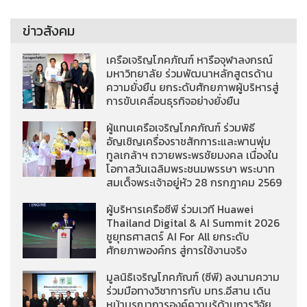
ข่าวสังคม
เครือเจริญโภคภัณฑ์ หารือจุฬาลงกรณ์
มหาวิทยาลัย ร่วมพัฒนาหลักสูตรด้าน
ความยั่งยืน ยกระดับศักยภาพผู้บริหารสู่
การขับเคลื่อนธุรกิจอย่างยั่งยืน
ผู้แทนเครือเจริญโภคภัณฑ์ ร่วมพิธี
อัญเชิญเครื่องราชสักการะและพานพุ่ม
ทูลเกล้าฯ ถวายพระพรชัยมงคล เนื่องใน
โอกาสวันเฉลิมพระชนมพรรษา พระบาท
สมเด็จพระเจ้าอยู่หัว 28 กรกฎาคม 2569
ผู้บริหารเครือซีพี ร่วมเวที Huawei
Thailand Digital & AI Summit 2026
ชูยุทธศาสตร์ AI For All ยกระดับ
ศักยภาพองค์กร สู่การใช้งานจริง
มูลนิธิเจริญโภคภัณฑ์ (ซีพี) ลงนามความ
ร่วมมือทางวิชาการกับ มทร.อีสาน เดิน
หน้าบูรณาการองค์ความรู้ด้านการวิจัย