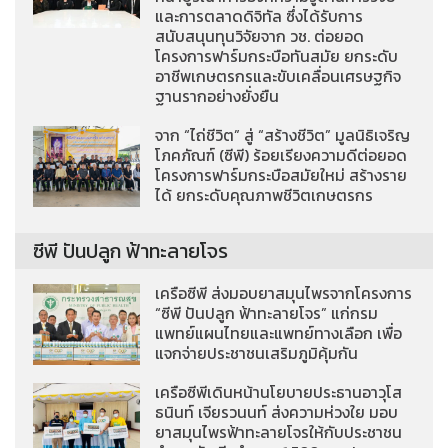
และการตลาดดิจิทัล ซึ่งได้รับการ
สนับสนุนทุนวิจัยจาก วช. ต่อยอด
โครงการฟาร์มกระบือทันสมัย ยกระดับ
อาชีพเกษตรกรและขับเคลื่อนเศรษฐกิจ
ฐานรากอย่างยั่งยืน
จาก “ไถ่ชีวิต” สู่ “สร้างชีวิต” มูลนิธิเจริญ
โภคภัณฑ์ (ซีพี) ร้อยเรียงความดีต่อยอด
โครงการฟาร์มกระบือสมัยใหม่ สร้างราย
ได้ ยกระดับคุณภาพชีวิตเกษตรกร
ซีพี ปันปลูก ฟ้าทะลายโจร
เครือซีพี ส่งมอบยาสมุนไพรจากโครงการ
“ซีพี ปันปลูก ฟ้าทะลายโจร” แก่กรม
แพทย์แผนไทยและแพทย์ทางเลือก เพื่อ
แจกจ่ายประชาชนเสริมภูมิคุ้มกัน
เครือซีพีเดินหน้านโยบายประธานอาวุโส
ธนินท์ เจียรวนนท์ ส่งความห่วงใย มอบ
ยาสมุนไพรฟ้าทะลายโจรให้กับประชาชน