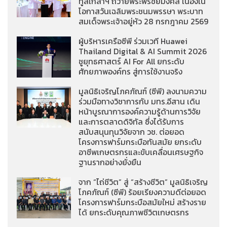
ทูลเกล้าฯ ถวายพระพรชัยมงคล เนื่องใน
โอกาสวันเฉลิมพระชนมพรรษา พระบาท
สมเด็จพระเจ้าอยู่หัว 28 กรกฎาคม 2569
ผู้บริหารเครือซีพี ร่วมเวที Huawei
Thailand Digital & AI Summit 2026
ชูยุทธศาสตร์ AI For All ยกระดับ
ศักยภาพองค์กร สู่การใช้งานจริง
มูลนิธิเจริญโภคภัณฑ์ (ซีพี) ลงนามความ
ร่วมมือทางวิชาการกับ มทร.อีสาน เดิน
หน้าบูรณาการองค์ความรู้ด้านการวิจัย
และการตลาดดิจิทัล ซึ่งได้รับการ
สนับสนุนทุนวิจัยจาก วช. ต่อยอด
โครงการฟาร์มกระบือทันสมัย ยกระดับ
อาชีพเกษตรกรและขับเคลื่อนเศรษฐกิจ
ฐานรากอย่างยั่งยืน
จาก “ไถ่ชีวิต” สู่ “สร้างชีวิต” มูลนิธิเจริญ
โภคภัณฑ์ (ซีพี) ร้อยเรียงความดีต่อยอด
โครงการฟาร์มกระบือสมัยใหม่ สร้างราย
ได้ ยกระดับคุณภาพชีวิตเกษตรกร