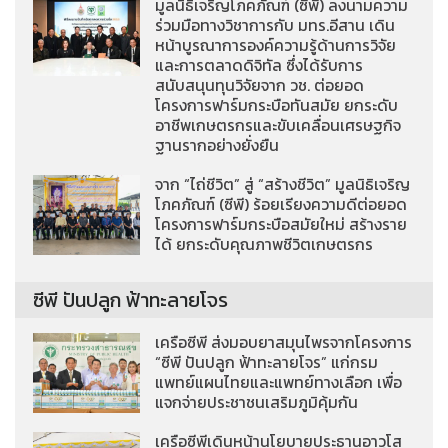
มูลนิธิเจริญโภคภัณฑ์ (ซีพี) ลงนามความ
ร่วมมือทางวิชาการกับ มทร.อีสาน เดิน
หน้าบูรณาการองค์ความรู้ด้านการวิจัย
และการตลาดดิจิทัล ซึ่งได้รับการ
สนับสนุนทุนวิจัยจาก วช. ต่อยอด
โครงการฟาร์มกระบือทันสมัย ยกระดับ
อาชีพเกษตรกรและขับเคลื่อนเศรษฐกิจ
ฐานรากอย่างยั่งยืน
จาก “ไถ่ชีวิต” สู่ “สร้างชีวิต” มูลนิธิเจริญ
โภคภัณฑ์ (ซีพี) ร้อยเรียงความดีต่อยอด
โครงการฟาร์มกระบือสมัยใหม่ สร้างราย
ได้ ยกระดับคุณภาพชีวิตเกษตรกร
ซีพี ปันปลูก ฟ้าทะลายโจร
เครือซีพี ส่งมอบยาสมุนไพรจากโครงการ
“ซีพี ปันปลูก ฟ้าทะลายโจร” แก่กรม
แพทย์แผนไทยและแพทย์ทางเลือก เพื่อ
แจกจ่ายประชาชนเสริมภูมิคุ้มกัน
เครือซีพีเดินหน้านโยบายประธานอาวุโส