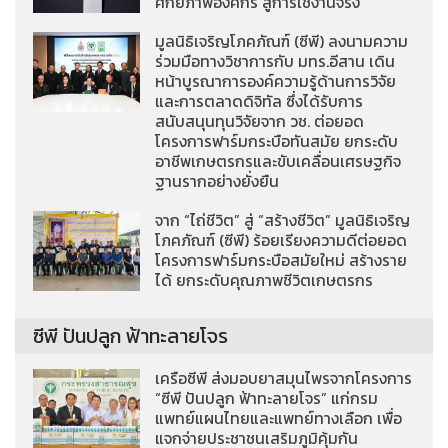
ศักยภาพองค์กร สู่การใช้งานจริง
มูลนิธิเจริญโภคภัณฑ์ (ซีพี) ลงนามความ
ร่วมมือทางวิชาการกับ มทร.อีสาน เดิน
หน้าบูรณาการองค์ความรู้ด้านการวิจัย
และการตลาดดิจิทัล ซึ่งได้รับการ
สนับสนุนทุนวิจัยจาก วช. ต่อยอด
โครงการฟาร์มกระบือทันสมัย ยกระดับ
อาชีพเกษตรกรและขับเคลื่อนเศรษฐกิจ
ฐานรากอย่างยั่งยืน
จาก “ไถ่ชีวิต” สู่ “สร้างชีวิต” มูลนิธิเจริญ
โภคภัณฑ์ (ซีพี) ร้อยเรียงความดีต่อยอด
โครงการฟาร์มกระบือสมัยใหม่ สร้างราย
ได้ ยกระดับคุณภาพชีวิตเกษตรกร
ซีพี ปันปลูก ฟ้าทะลายโจร
เครือซีพี ส่งมอบยาสมุนไพรจากโครงการ
“ซีพี ปันปลูก ฟ้าทะลายโจร” แก่กรม
แพทย์แผนไทยและแพทย์ทางเลือก เพื่อ
แจกจ่ายประชาชนเสริมภูมิคุ้มกัน