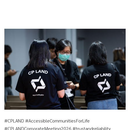
#CPLAND #AccessibleCommunitiesForLife
#CPLANDCorporateMeeting2026 #trustandreliability