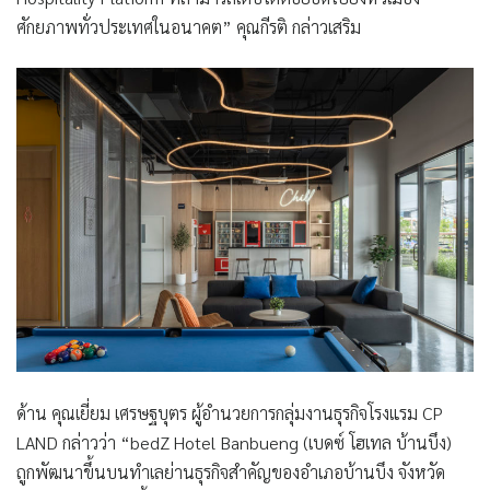
ศักยภาพทั่วประเทศในอนาคต” คุณกีรติ กล่าวเสริม
ด้าน
คุณเยี่ยม เศรษฐบุตร ผู้อำนวยการกลุ่มงานธุรกิจโรงแรม
CP
LAND
กล่าวว่า “
bedZ Hotel Banbueng
(เบดซ์ โฮเทล บ้านบึง)
ถูกพัฒนาขึ้นบนทำเลย่านธุรกิจสำคัญของอำเภอบ้านบึง จังหวัด