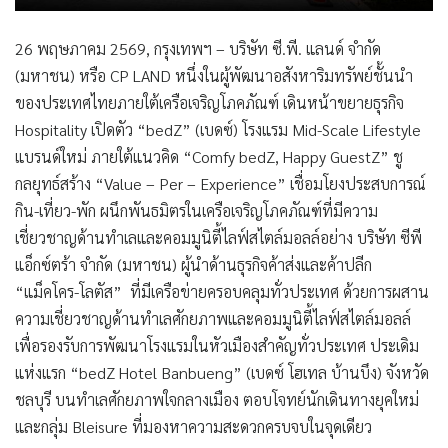
26 พฤษภาคม 2569, กรุงเทพฯ –
บริษัท ซี.พี. แลนด์ จำกัด
(มหาชน) หรือ
CP LAND
หนึ่งในผู้พัฒนาอสังหาริมทรัพย์ชั้นนำ
ของประเทศไทยภายใต้เครือเจริญโภคภัณฑ์
เดินหน้าขยายธุรกิจ
Hospitality เปิดตัว
“
bedZ
” (เบดซ์)
โรงแรม Mid-Scale Lifestyle
แบรนด์ใหม่ ภายใต้แนวคิด
“
Comfy bedZ, Happy GuestZ
”
ชู
กลยุทธ์สร้าง “Value – Per – Experience” เชื่อมโยงประสบการณ์
กิน-เที่ยว-พัก ผนึกพันธมิตรในเครือเจริญโภคภัณฑ์ที่มีความ
เชี่ยวชาญด้านทำเลและคอมมูนิตี้ไลฟ์สไตล์มอลล์อย่าง บริษัท ซีพี
แอ็กซ์ตร้า จำกัด (มหาชน) ผู้นำด้านธุรกิจค้าส่งและค้าปลีก
“แม็คโคร-โลตัส” ที่มีเครือข่ายครอบคลุมทั่วประเทศ ด้วยการผสาน
ความเชี่ยวชาญด้านทำเลศักยภาพและคอมมูนิตี้ไลฟ์สไตล์มอลล์
เพื่อรองรับการพัฒนาโรงแรมในหัวเมืองสำคัญทั่วประเทศ ประเดิม
แห่งแรก “bedZ Hotel Banbueng” (เบดซ์ โฮเทล บ้านบึง) จังหวัด
ชลบุรี บนทำเลศักยภาพใจกลางเมือง ตอบโจทย์นักเดินทางยุคใหม่
และกลุ่ม Bleisure ที่มองหาความสะดวกครบจบในจุดเดียว