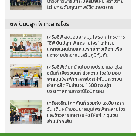
โครงการฟาร์มกระบือสมัยใหม่ สร้างราย
ได้ ยกระดับคุณภาพชีวิตเกษตรกร
ซีพี ปันปลูก ฟ้าทะลายโจร
เครือซีพี ส่งมอบยาสมุนไพรจากโครงการ
“ซีพี ปันปลูก ฟ้าทะลายโจร” แก่กรม
แพทย์แผนไทยและแพทย์ทางเลือก เพื่อ
แจกจ่ายประชาชนเสริมภูมิคุ้มกัน
เครือซีพีเดินหน้านโยบายประธานอาวุโส
ธนินท์ เจียรวนนท์ ส่งความห่วงใย มอบ
ยาสมุนไพรฟ้าทะลายโจรให้กับประชาชน
อำเภอสัตหีบจำนวน 1,500 กระปุก
บรรเทาสถานการณ์โอมิครอน
เครือเจริญโภคภัณฑ์ ร่วมกับ เอเชีย เอรา
วัน เดินหน้ามอบยาสมุนไพรฟ้าทะลายโจร
และข้าวสารอาหารแห้ง ให้แก่ 7 ชุมชน
ย่านมักกะสัน