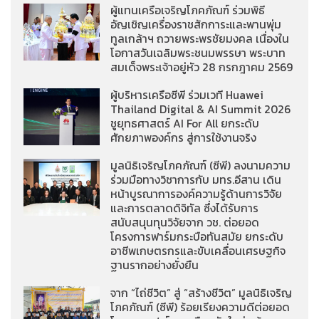
ผู้แทนเครือเจริญโภคภัณฑ์ ร่วมพิธี
อัญเชิญเครื่องราชสักการะและพานพุ่ม
ทูลเกล้าฯ ถวายพระพรชัยมงคล เนื่องใน
โอกาสวันเฉลิมพระชนมพรรษา พระบาท
สมเด็จพระเจ้าอยู่หัว 28 กรกฎาคม 2569
ผู้บริหารเครือซีพี ร่วมเวที Huawei
Thailand Digital & AI Summit 2026
ชูยุทธศาสตร์ AI For All ยกระดับ
ศักยภาพองค์กร สู่การใช้งานจริง
มูลนิธิเจริญโภคภัณฑ์ (ซีพี) ลงนามความ
ร่วมมือทางวิชาการกับ มทร.อีสาน เดิน
หน้าบูรณาการองค์ความรู้ด้านการวิจัย
และการตลาดดิจิทัล ซึ่งได้รับการ
สนับสนุนทุนวิจัยจาก วช. ต่อยอด
โครงการฟาร์มกระบือทันสมัย ยกระดับ
อาชีพเกษตรกรและขับเคลื่อนเศรษฐกิจ
ฐานรากอย่างยั่งยืน
จาก “ไถ่ชีวิต” สู่ “สร้างชีวิต” มูลนิธิเจริญ
โภคภัณฑ์ (ซีพี) ร้อยเรียงความดีต่อยอด