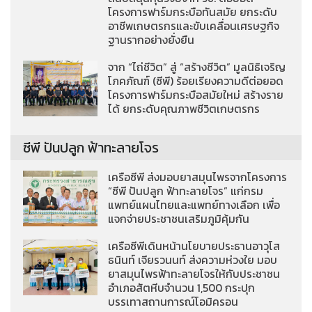
โครงการฟาร์มกระบือทันสมัย ยกระดับ
อาชีพเกษตรกรและขับเคลื่อนเศรษฐกิจ
ฐานรากอย่างยั่งยืน
จาก “ไถ่ชีวิต” สู่ “สร้างชีวิต” มูลนิธิเจริญ
โภคภัณฑ์ (ซีพี) ร้อยเรียงความดีต่อยอด
โครงการฟาร์มกระบือสมัยใหม่ สร้างราย
ได้ ยกระดับคุณภาพชีวิตเกษตรกร
ซีพี ปันปลูก ฟ้าทะลายโจร
เครือซีพี ส่งมอบยาสมุนไพรจากโครงการ
“ซีพี ปันปลูก ฟ้าทะลายโจร” แก่กรม
แพทย์แผนไทยและแพทย์ทางเลือก เพื่อ
แจกจ่ายประชาชนเสริมภูมิคุ้มกัน
เครือซีพีเดินหน้านโยบายประธานอาวุโส
ธนินท์ เจียรวนนท์ ส่งความห่วงใย มอบ
ยาสมุนไพรฟ้าทะลายโจรให้กับประชาชน
อำเภอสัตหีบจำนวน 1,500 กระปุก
บรรเทาสถานการณ์โอมิครอน