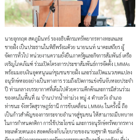
นายอุกกฤต สตภูมินทร์ รองอธิบดีกรมทรัพยากรทางทะเลและ
ชายฝั่ง เป็นประธานในพิธีพร้อมด้วย นายนนท์ นาคะเสถียร ผู้
จัดการทั่วไป หน่วยงานความยั่งยืนภาครัฐและกิจการสัมพันธ์ เครือ
เจริญโภคภัณฑ์ ร่วมเปิดโครงการประชาสัมพันธ์การจัดตั้ง LMMAs
พร้อมมอบเงินอุดหนุนแก่ชุมชนชายฝั่ง และร่วมเปิดแนวเขตแปลง
อนุรักษ์หอยอย่างเป็นทางการ รวมถึงเปิดการแข่งขันจับหอยประจำ
ปี ท่ามกลางบรรยากาศที่เต็มไปด้วยความคึกคักและการมีส่วนร่วม
ของคนในพื้นที่ ณ บ้านปากน้ำท่าม่วง หมู่ 4 ตำบลวัง อำเภอ
ท่าชนะ จังหวัดสุราษฎร์ธานี การขับเคลื่อน LMMAs ในครั้งนี้ ถือ
เป็นก้าวสำคัญของการกระจายอำนาจสู่ชุมชน ให้สามารถมีบทบาท
ในการกำหนดกติกา การใช้ประโยชน์ และการอนุรักษ์ทรัพยากรทาง
ทะเลด้วยตนเอง สอดคล้องกับนโยบายของนายสุชาติ ชมกลิ่น
รัฐมนตรีว่าการกระทรวงทรัพยากรธรรมชาติและสิ่งแวดล้อม ที่มุ่ง