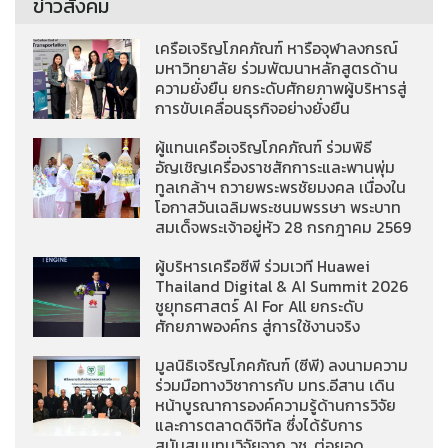
ข่าวสังคม
เครือเจริญโภคภัณฑ์ หารือจุฬาลงกรณ์
มหาวิทยาลัย ร่วมพัฒนาหลักสูตรด้าน
ความยั่งยืน ยกระดับศักยภาพผู้บริหารสู่
การขับเคลื่อนธุรกิจอย่างยั่งยืน
ผู้แทนเครือเจริญโภคภัณฑ์ ร่วมพิธี
อัญเชิญเครื่องราชสักการะและพานพุ่ม
ทูลเกล้าฯ ถวายพระพรชัยมงคล เนื่องใน
โอกาสวันเฉลิมพระชนมพรรษา พระบาท
สมเด็จพระเจ้าอยู่หัว 28 กรกฎาคม 2569
ผู้บริหารเครือซีพี ร่วมเวที Huawei
Thailand Digital & AI Summit 2026
ชูยุทธศาสตร์ AI For All ยกระดับ
ศักยภาพองค์กร สู่การใช้งานจริง
มูลนิธิเจริญโภคภัณฑ์ (ซีพี) ลงนามความ
ร่วมมือทางวิชาการกับ มทร.อีสาน เดิน
หน้าบูรณาการองค์ความรู้ด้านการวิจัย
และการตลาดดิจิทัล ซึ่งได้รับการ
สนับสนุนทุนวิจัยจาก วช. ต่อยอด