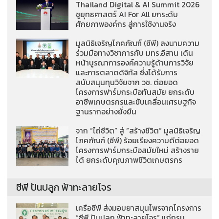
Thailand Digital & AI Summit 2026
ชูยุทธศาสตร์ AI For All ยกระดับ
ศักยภาพองค์กร สู่การใช้งานจริง
มูลนิธิเจริญโภคภัณฑ์ (ซีพี) ลงนามความ
ร่วมมือทางวิชาการกับ มทร.อีสาน เดิน
หน้าบูรณาการองค์ความรู้ด้านการวิจัย
และการตลาดดิจิทัล ซึ่งได้รับการ
สนับสนุนทุนวิจัยจาก วช. ต่อยอด
โครงการฟาร์มกระบือทันสมัย ยกระดับ
อาชีพเกษตรกรและขับเคลื่อนเศรษฐกิจ
ฐานรากอย่างยั่งยืน
จาก “ไถ่ชีวิต” สู่ “สร้างชีวิต” มูลนิธิเจริญ
โภคภัณฑ์ (ซีพี) ร้อยเรียงความดีต่อยอด
โครงการฟาร์มกระบือสมัยใหม่ สร้างราย
ได้ ยกระดับคุณภาพชีวิตเกษตรกร
ซีพี ปันปลูก ฟ้าทะลายโจร
เครือซีพี ส่งมอบยาสมุนไพรจากโครงการ
“ซีพี ปันปลูก ฟ้าทะลายโจร” แก่กรม