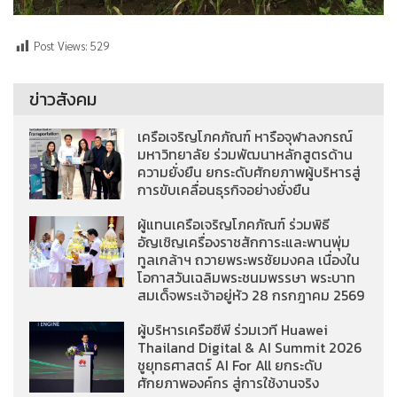
Post Views:
529
ข่าวสังคม
เครือเจริญโภคภัณฑ์ หารือจุฬาลงกรณ์
มหาวิทยาลัย ร่วมพัฒนาหลักสูตรด้าน
ความยั่งยืน ยกระดับศักยภาพผู้บริหารสู่
การขับเคลื่อนธุรกิจอย่างยั่งยืน
ผู้แทนเครือเจริญโภคภัณฑ์ ร่วมพิธี
อัญเชิญเครื่องราชสักการะและพานพุ่ม
ทูลเกล้าฯ ถวายพระพรชัยมงคล เนื่องใน
โอกาสวันเฉลิมพระชนมพรรษา พระบาท
สมเด็จพระเจ้าอยู่หัว 28 กรกฎาคม 2569
ผู้บริหารเครือซีพี ร่วมเวที Huawei
Thailand Digital & AI Summit 2026
ชูยุทธศาสตร์ AI For All ยกระดับ
ศักยภาพองค์กร สู่การใช้งานจริง