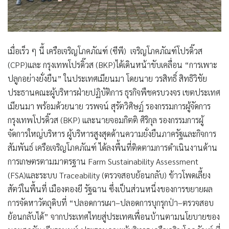
เมื่อเร็ว ๆ นี้ เครือเจริญโภคภัณฑ์ (ซีพี) เจริญโภคภัณฑ์โปรดิ๊วส
(CPP)และ กรุงเทพโปรดิ๊วส (BKP)ได้เดินหน้าขับเคลื่อน “การเพาะ
ปลูกอย่างยั่งยืน” ในประเทศเมียนมา โดยนาย วรสิทธิ์ สิทธิวิชัย
ประธานคณะผู้บริหารฝ่ายปฏิบัติการ ธุรกิจพืชครบวงจร เขตประเทศ
เมียนมา พร้อมด้วยนาย วรพจน์ สุรัตวิศิษฏ์ รองกรรมการผู้จัดการ
กรุงเทพโปรดิ๊วส (BKP) และนายจอมกิตติ ศิริกุล รองกรรมการผู้
จัดการใหญ่บริหาร ผู้บริหารสูงสุดด้านความยั่งยืนภาครัฐและกิจการ
สัมพันธ์ เครือเจริญโภคภัณฑ์ ได้ลงพื้นที่ติดตามการดำเนินงานด้าน
การเกษตรตามมาตรฐาน Farm Sustainability Assessment
(FSA)และระบบ Traceability (ตรวจสอบย้อนกลับ) ข้าวโพดเลี้ยง
สัตว์ในพื้นที่ เมืองตองยี รัฐฉาน ซึ่งเป็นส่วนหนึ่งของการขยายผล
การจัดหาวัตถุดิบที่ “ปลอดการเผา–ปลอดการบุกรุกป่า–ตรวจสอบ
ย้อนกลับได้” จากประเทศไทยสู่ประเทศเพื่อนบ้านตามนโยบายของ