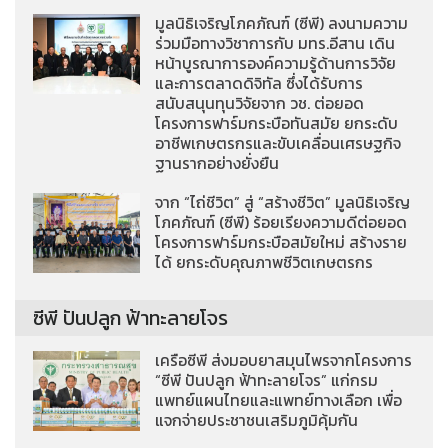
มูลนิธิเจริญโภคภัณฑ์ (ซีพี) ลงนามความ
ร่วมมือทางวิชาการกับ มทร.อีสาน เดิน
หน้าบูรณาการองค์ความรู้ด้านการวิจัย
และการตลาดดิจิทัล ซึ่งได้รับการ
สนับสนุนทุนวิจัยจาก วช. ต่อยอด
โครงการฟาร์มกระบือทันสมัย ยกระดับ
อาชีพเกษตรกรและขับเคลื่อนเศรษฐกิจ
ฐานรากอย่างยั่งยืน
จาก “ไถ่ชีวิต” สู่ “สร้างชีวิต” มูลนิธิเจริญ
โภคภัณฑ์ (ซีพี) ร้อยเรียงความดีต่อยอด
โครงการฟาร์มกระบือสมัยใหม่ สร้างราย
ได้ ยกระดับคุณภาพชีวิตเกษตรกร
ซีพี ปันปลูก ฟ้าทะลายโจร
เครือซีพี ส่งมอบยาสมุนไพรจากโครงการ
“ซีพี ปันปลูก ฟ้าทะลายโจร” แก่กรม
แพทย์แผนไทยและแพทย์ทางเลือก เพื่อ
แจกจ่ายประชาชนเสริมภูมิคุ้มกัน