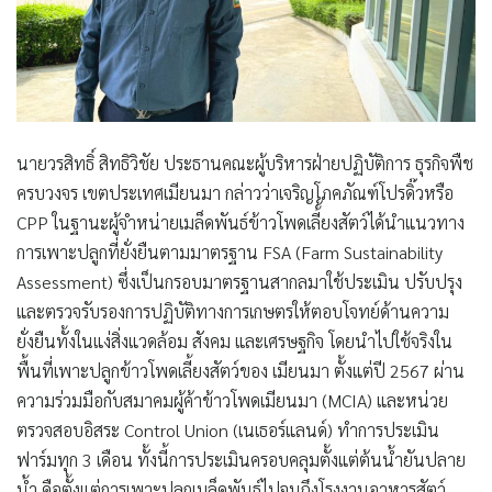
นายวรสิทธิ์ สิทธิวิชัย ประธานคณะผู้บริหารฝ่ายปฏิบัติการ ธุรกิจพืช
ครบวงจร เขตประเทศเมียนมา กล่าวว่าเจริญโภคภัณฑ์โปรดิ๊วหรือ
CPP ในฐานะผู้จำหน่ายเมล็ดพันธ์ข้าวโพดเลี้้ยงสัตว์ได้นำแนวทาง
การเพาะปลูกที่ยั่งยืนตามมาตรฐาน FSA (Farm Sustainability
Assessment) ซึ่งเป็นกรอบมาตรฐานสากลมาใช้ประเมิน ปรับปรุง
และตรวจรับรองการปฏิบัติทางการเกษตรให้ตอบโจทย์ด้านความ
ยั่งยืนทั้งในแง่สิ่งแวดล้อม สังคม และเศรษฐกิจ โดยนำไปใช้จริงใน
พื้นที่เพาะปลูกข้าวโพดเลี้ยงสัตว์ของ เมียนมา ตั้งแต่ปี 2567 ผ่าน
ความร่วมมือกับสมาคมผู้ค้าข้าวโพดเมียนมา (MCIA) และหน่วย
ตรวจสอบอิสระ Control Union (เนเธอร์แลนด์) ทำการประเมิน
ฟาร์มทุก 3 เดือน ทั้งนี้การประเมินครอบคลุมตั้งแต่ต้นน้ำยันปลาย
น้ำ คือตั้งแต่การเพาะปลูกเมล็ดพันธุ์ไปจนถึงโรงงานอาหารสัตว์