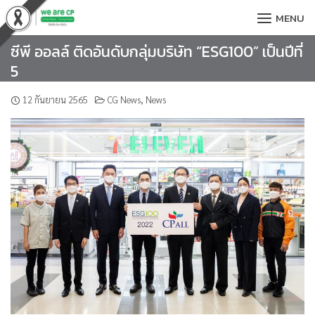
Skip
MENU
to
content
ซีพี ออลล์ ติดอันดับกลุ่มบริษัท “ESG100” เป็นปีที่
5
12 กันยายน 2565
CG News
,
News