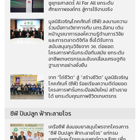
ชูยุทธศาสตร์ AI For All ยกระดับ
ศักยภาพองค์กร สู่การใช้งานจริง
มูลนิธิเจริญโภคภัณฑ์ (ซีพี) ลงนามความ
ร่วมมือทางวิชาการกับ มทร.อีสาน เดิน
หน้าบูรณาการองค์ความรู้ด้านการวิจัย
และการตลาดดิจิทัล ซึ่งได้รับการ
สนับสนุนทุนวิจัยจาก วช. ต่อยอด
โครงการฟาร์มกระบือทันสมัย ยกระดับ
อาชีพเกษตรกรและขับเคลื่อนเศรษฐกิจ
ฐานรากอย่างยั่งยืน
จาก “ไถ่ชีวิต” สู่ “สร้างชีวิต” มูลนิธิเจริญ
โภคภัณฑ์ (ซีพี) ร้อยเรียงความดีต่อยอด
โครงการฟาร์มกระบือสมัยใหม่ สร้างราย
ได้ ยกระดับคุณภาพชีวิตเกษตรกร
ซีพี ปันปลูก ฟ้าทะลายโจร
เครือซีพี ส่งมอบยาสมุนไพรจากโครงการ
“ซีพี ปันปลูก ฟ้าทะลายโจร” แก่กรม
แพทย์แผนไทยและแพทย์ทางเลือก เพื่อ