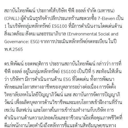
สถาบันไทยพัฒน์
ประกาศให้
บริษัท ซีพี ออลล์ จำกัด (มหาชน)
(
CPALL
)
ผู้ดำเนินธุรกิจค้าปลีกประเภทร้านสะดวกซื้อ
7-Eleven
เป็น
1
ในบริษัทกลุ่มหลักทรัพย์
ESG
100
ที่มีการดำเนินงานโดดเด่นด้าน
สิ่งแวดล้อม สังคม และธรรมาภิบาล (
Environmental Social and
Governance:
ESG)
จากการประเมินหลักทรัพย์จดทะเบียน ในปี
พ.ศ.
2565
ดร.พิพัฒน์ ยอดพฤติการ
ประธานสถาบันไทยพัฒน์
กล่าวว่า การที่
ซีพี ออลล์ อยู่ในกลุ่มหลักทรัพย์ ESG100 เป็นปีที่ 5 สะท้อนให้เห็น
ว่า บริษัทฯ มีการดำเนินงานด้าน ESG ที่โดดเด่น ทั้งการพัฒนา
ทักษะและโอกาสทางอาชีพของบุคลากรอย่างต่อเนื่อง การจัดตั้ง
วิทยาลัยเทคโนโลยีปัญญาภิวัฒน์ และ สถาบันการจัดการปัญญาภิ
วัฒน์ เพื่อผลิตบุคลากรด้านวิชาชีพและมอบโอกาสเข้าฝึกงานที่ร้าน
เซเว่น อีเลฟเว่น และโอกาสในการเข้าร่วมทำงานกับบริษัท การ
ดำเนินงานด้านความปลอดภัยและอาชีวอนามัยเพื่อคุณภาพชีวิตที่
ดีแก่พนักงานโดยคำนึงถึงหลักการชี้แนะด้านสิทธิมนุษยชนทาง