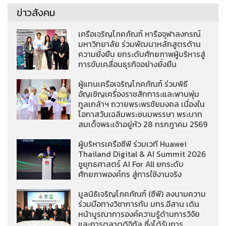
ข่าวสังคม
เครือเจริญโภคภัณฑ์ หารือจุฬาลงกรณ์
มหาวิทยาลัย ร่วมพัฒนาหลักสูตรด้าน
ความยั่งยืน ยกระดับศักยภาพผู้บริหารสู่
การขับเคลื่อนธุรกิจอย่างยั่งยืน
ผู้แทนเครือเจริญโภคภัณฑ์ ร่วมพิธี
อัญเชิญเครื่องราชสักการะและพานพุ่ม
ทูลเกล้าฯ ถวายพระพรชัยมงคล เนื่องใน
โอกาสวันเฉลิมพระชนมพรรษา พระบาท
สมเด็จพระเจ้าอยู่หัว 28 กรกฎาคม 2569
ผู้บริหารเครือซีพี ร่วมเวที Huawei
Thailand Digital & AI Summit 2026
ชูยุทธศาสตร์ AI For All ยกระดับ
ศักยภาพองค์กร สู่การใช้งานจริง
มูลนิธิเจริญโภคภัณฑ์ (ซีพี) ลงนามความ
ร่วมมือทางวิชาการกับ มทร.อีสาน เดิน
หน้าบูรณาการองค์ความรู้ด้านการวิจัย
และการตลาดดิจิทัล ซึ่งได้รับการ