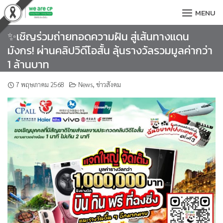
Skip
MENU
to
content
✨เชิญร่วมถ่ายทอดความฝัน สู่เส้นทางแดน
มังกร! ผ่านคลิปวิดีโอสั้น ลุ้นรางวัลรวมมูลค่ากว่า
1 ล้านบาท
7 พฤษภาคม 2568
News
,
ข่าวสังคม