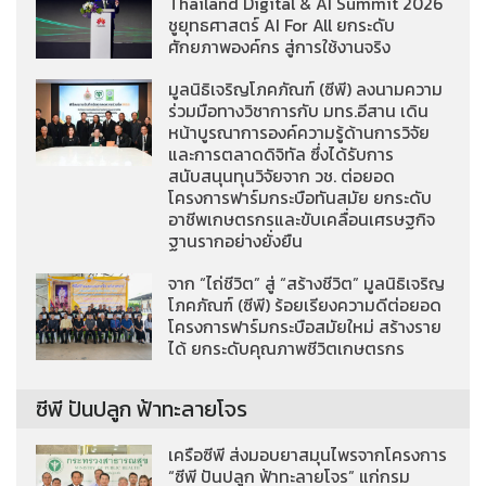
Thailand Digital & AI Summit 2026
ชูยุทธศาสตร์ AI For All ยกระดับ
ศักยภาพองค์กร สู่การใช้งานจริง
มูลนิธิเจริญโภคภัณฑ์ (ซีพี) ลงนามความ
ร่วมมือทางวิชาการกับ มทร.อีสาน เดิน
หน้าบูรณาการองค์ความรู้ด้านการวิจัย
และการตลาดดิจิทัล ซึ่งได้รับการ
สนับสนุนทุนวิจัยจาก วช. ต่อยอด
โครงการฟาร์มกระบือทันสมัย ยกระดับ
อาชีพเกษตรกรและขับเคลื่อนเศรษฐกิจ
ฐานรากอย่างยั่งยืน
จาก “ไถ่ชีวิต” สู่ “สร้างชีวิต” มูลนิธิเจริญ
โภคภัณฑ์ (ซีพี) ร้อยเรียงความดีต่อยอด
โครงการฟาร์มกระบือสมัยใหม่ สร้างราย
ได้ ยกระดับคุณภาพชีวิตเกษตรกร
ซีพี ปันปลูก ฟ้าทะลายโจร
เครือซีพี ส่งมอบยาสมุนไพรจากโครงการ
“ซีพี ปันปลูก ฟ้าทะลายโจร” แก่กรม