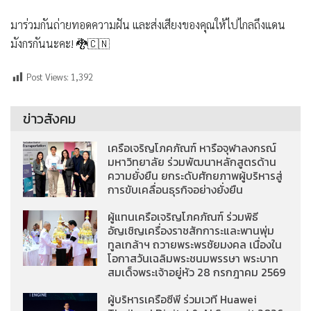
มาร่วมกันถ่ายทอดความฝัน และส่งเสียงของคุณให้ไปไกลถึงแดน
มังกรกันนะคะ! 🐉🇨🇳
Post Views:
1,392
ข่าวสังคม
เครือเจริญโภคภัณฑ์ หารือจุฬาลงกรณ์
มหาวิทยาลัย ร่วมพัฒนาหลักสูตรด้าน
ความยั่งยืน ยกระดับศักยภาพผู้บริหารสู่
การขับเคลื่อนธุรกิจอย่างยั่งยืน
ผู้แทนเครือเจริญโภคภัณฑ์ ร่วมพิธี
อัญเชิญเครื่องราชสักการะและพานพุ่ม
ทูลเกล้าฯ ถวายพระพรชัยมงคล เนื่องใน
โอกาสวันเฉลิมพระชนมพรรษา พระบาท
สมเด็จพระเจ้าอยู่หัว 28 กรกฎาคม 2569
ผู้บริหารเครือซีพี ร่วมเวที Huawei