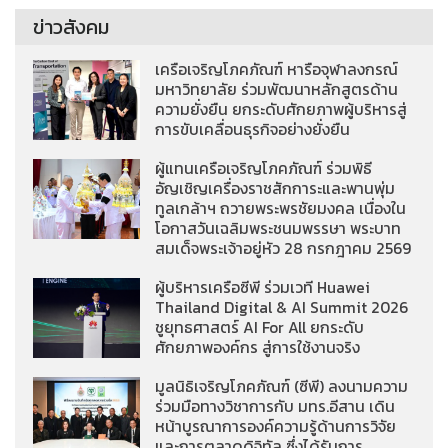
ข่าวสังคม
เครือเจริญโภคภัณฑ์ หารือจุฬาลงกรณ์
มหาวิทยาลัย ร่วมพัฒนาหลักสูตรด้าน
ความยั่งยืน ยกระดับศักยภาพผู้บริหารสู่
การขับเคลื่อนธุรกิจอย่างยั่งยืน
ผู้แทนเครือเจริญโภคภัณฑ์ ร่วมพิธี
อัญเชิญเครื่องราชสักการะและพานพุ่ม
ทูลเกล้าฯ ถวายพระพรชัยมงคล เนื่องใน
โอกาสวันเฉลิมพระชนมพรรษา พระบาท
สมเด็จพระเจ้าอยู่หัว 28 กรกฎาคม 2569
ผู้บริหารเครือซีพี ร่วมเวที Huawei
Thailand Digital & AI Summit 2026
ชูยุทธศาสตร์ AI For All ยกระดับ
ศักยภาพองค์กร สู่การใช้งานจริง
มูลนิธิเจริญโภคภัณฑ์ (ซีพี) ลงนามความ
ร่วมมือทางวิชาการกับ มทร.อีสาน เดิน
หน้าบูรณาการองค์ความรู้ด้านการวิจัย
และการตลาดดิจิทัล ซึ่งได้รับการ