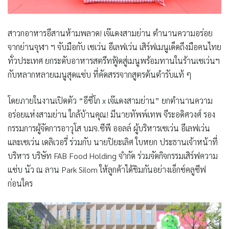
สาวกอาหารอีสานห้ามพลาด! เจ๊แดงสามย่าน ตำนานความอร่อย
จากย่านจุฬา ฯ จับมือกับ เซเว่น อีเลฟเว่น เสิร์ฟเมนูเด็ดถึงมือคนไทย
ทั่วประเทศ ยกระดับอาหารสตรีทฟู้ดสู่เมนูพร้อมทานในร้านเซเว่นฯ
กับหลากหลายเมนูสุดแซ่บ ที่คัดสรรจากสูตรต้นตำรับแท้ ๆ
โดยภายในงานเปิดตัว
“อีซี่โก
x
เจ๊แดงสามย่าน” ยกตำนานความ
อร่อยแห่งสามย่าน ใกล้บ้านคุณ! มีนายทัพพ์เทพ จีระอดิศวงศ์ รอง
กรรมการผู้จัดการอาวุโส บมจ.ซีพี ออลล์
ผู้บริหารเซเว่น อีเลฟเว่น
และเซเว่น เดลิเวอรี่ ร่วมกับ นายปิยะเลิศ ใบหยก ประธานเจ้าหน้าที่
บริหาร บริษัท
FAB Food Holding
จำกัด
ร่วมจัดกิจกรรมเสิร์ฟความ
แซ่บ นัว ณ ลาน
Park Silom
ให้ลูกค้าได้ชิมกันอย่างเอ็กซ์คลูซีฟ
ก่อนใคร