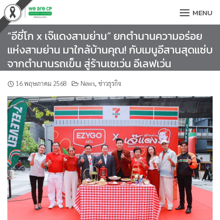
Skip
MENU
to
content
“อีซี่โก x เจ๊แดงสามย่าน” ยกตำนานความอร่อย
แห่งสามย่าน มาใกล้บ้านคุณ! กับเมนูอีสานสุดแซ่บ
จากตำนานรถเข็น สู่ร้านเซเว่น อีเลฟเว่น
16 พฤษภาคม 2568
News
,
ข่าวธุรกิจ