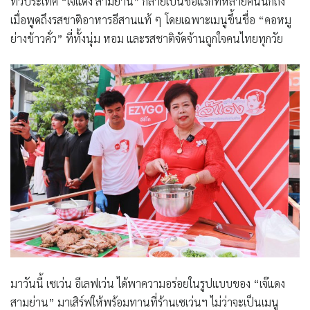
ทั่วประเทศ “เจ๊แดง สามย่าน” กลายเป็นชื่อแรกที่หลายคนนึกถึง
เมื่อพูดถึงรสชาติอาหารอีสานแท้ ๆ โดยเฉพาะเมนูขึ้นชื่อ “คอหมู
ย่างข้าวคั่ว” ที่ทั้งนุ่ม หอม และรสชาติจัดจ้านถูกใจคนไทยทุกวัย
มาวันนี้ เซเว่น อีเลฟเว่น ได้พาความอร่อยในรูปแบบของ
“
เจ๊แดง
สามย่าน
”
มาเสิร์ฟให้พร้อมทานที่ร้านเซเว่นฯ ไม่ว่าจะเป็นเมนู