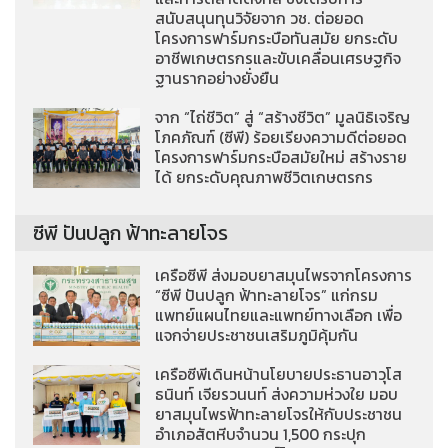
สนับสนุนทุนวิจัยจาก วช. ต่อยอด
โครงการฟาร์มกระบือทันสมัย ยกระดับ
อาชีพเกษตรกรและขับเคลื่อนเศรษฐกิจ
ฐานรากอย่างยั่งยืน
จาก “ไถ่ชีวิต” สู่ “สร้างชีวิต” มูลนิธิเจริญ
โภคภัณฑ์ (ซีพี) ร้อยเรียงความดีต่อยอด
โครงการฟาร์มกระบือสมัยใหม่ สร้างราย
ได้ ยกระดับคุณภาพชีวิตเกษตรกร
ซีพี ปันปลูก ฟ้าทะลายโจร
เครือซีพี ส่งมอบยาสมุนไพรจากโครงการ
“ซีพี ปันปลูก ฟ้าทะลายโจร” แก่กรม
แพทย์แผนไทยและแพทย์ทางเลือก เพื่อ
แจกจ่ายประชาชนเสริมภูมิคุ้มกัน
เครือซีพีเดินหน้านโยบายประธานอาวุโส
ธนินท์ เจียรวนนท์ ส่งความห่วงใย มอบ
ยาสมุนไพรฟ้าทะลายโจรให้กับประชาชน
อำเภอสัตหีบจำนวน 1,500 กระปุก