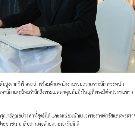
รระดับสูงจากซีพี ออลล์ พร้อมด้วยพนักงานร่วมถวายราชสักการะหน้า
อาลัย และน้อมรำลึกถึงพระเมตตาคุณอันยิ่งใหญ่ที่ทรงมีต่อปวงชนชาว
กรุณาธิคุณอย่างหาที่สุดมิได้ และจะน้อมนำแนวพระราชดำรัสและพระรา
ระชาชน มาสืบสานต่อด้วยความจงรักภักดี