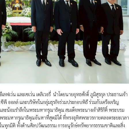
อีเลฟเว่น และเซเว่น เดลิเวอรี่ นำโดยนายยุทธศักดิ์ ภูมิสุรกุล ประธานเจ้า
พี ออลล์ และบริษัทในกลุ่มธุรกิจร่วมประกอบพิธี ร่วมกับเครือเจริญ
และน้อมรำลึกในพระมหากรุณาธิคุณ สมเด็จพระนางเจ้าสิริกิติ์ พระบรม
ระมหากรุณาธิคุณอันหาที่สุดมิได้ ที่ทรงอุทิศพระวรกายตลอดระยะเวลา
กมิติ ทั้งด้านศิลปวัฒนธรรม การอนุรักษ์ทรัพยากรธรรมชาติและสิ่ง