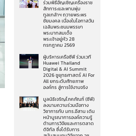
ร่วมพิธีอัญเชิญเครื่องราช
สักการะและพานพุ่ม
ทูลเกล้าฯ ถวายพระพร
ชัยมงคล เนื่องในโอกาสวัน
เฉลิมพระชนมพรรษา
พระบาทสมเด็จ
พระเจ้าอยู่หัว 28
กรกฎาคม 2569
ผู้บริหารเครือซีพี ร่วมเวที
Huawei Thailand
Digital & AI Summit
2026 ชูยุทธศาสตร์ AI For
All ยกระดับศักยภาพ
องค์กร สู่การใช้งานจริง
มูลนิธิเจริญโภคภัณฑ์ (ซีพี)
ลงนามความร่วมมือทาง
วิชาการกับ มทร.อีสาน เดิน
หน้าบูรณาการองค์ความรู้
ด้านการวิจัยและการตลาด
ดิจิทัล ซึ่งได้รับการ
สนับสนุนทุนวิจัยจาก วช.