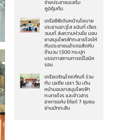
จ่ายประชาชนเสริม
ภูมิคุ้มกัน
เครือซีพีเดินหน้านโยบาย
ประธานอาวุโส ธนินท์ เจียร
วนนท์ ส่งความห่วงใย มอบ
ยาสมุนไพรฟ้าทะลายโจรให้
กับประชาชนอำเภอสัตหีบ
จำนวน 1,500 กระปุก
บรรเทาสถานการณ์โอมิค
รอน
เครือเจริญโภคภัณฑ์ ร่วม
กับ เอเชีย เอรา วัน เดิน
หน้ามอบยาสมุนไพรฟ้า
ทะลายโจร และข้าวสาร
อาหารแห้ง ให้แก่ 7 ชุมชน
ย่านมักกะสัน